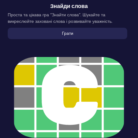
Знайди слова
Проста та цікава гра “Знайти слова”. Шукайте та
викреслюйте заховані слова і розвивайте уважність.
Грати