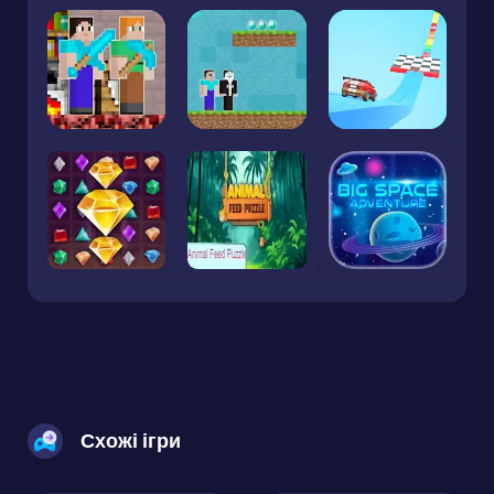
Схожі ігри