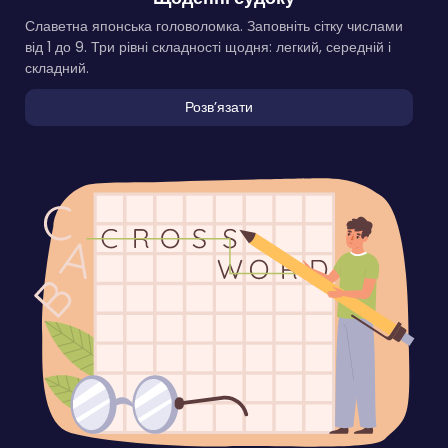
Славетна японська головоломка. Заповніть сітку числами
від 1 до 9. Три рівні складності щодня: легкий, середній і
складний.
Розвʼязати