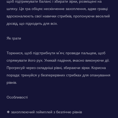
щоб підтримувати баланс і збирати зірки, розміщені на
шляху. Ця гра обіцяє нескінченне захоплення, адже гравці
вдосконалюють свої навички стрибків, пропонуючи веселий
досвід, що підходить для всіх.
Як грати
Торкнися, щоб підстрибнути м'яч; проведи пальцем, щоб
спрямувати його рух. Уникай падіння, вчасно виконуючи дії.
Прогресуй через складніші рівні, збираючи зірки. Корисна
порада: тренуйся у безперервних стрибках для опанування
рівнів.
Особливості
❖ захоплюючий геймплей з безліччю рівнів