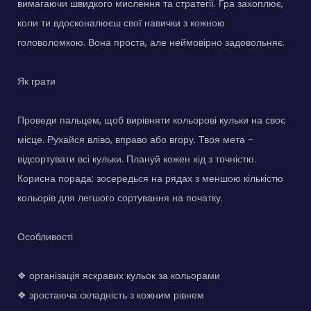
вимагаючи швидкого мислення та стратегії. Гра захоплює,
коли ти вдосконалюєш свої навички з кожною
головоломкою. Вона проста, але неймовірно задовольняє.
Як грати
Проведи пальцем, щоб вирівняти кольорові кульки на своє
місце. Рухайся вліво, вправо або вгору. Твоя мета -
відсортувати всі кульки. Плануй кожен хід з точністю.
Корисна порада: зосередься на рядах з меншою кількістю
кольорів для легшого сортування на початку.
Особливості
❖ організація яскравих кульок за кольорами
❖ зростаюча складність з кожним рівнем