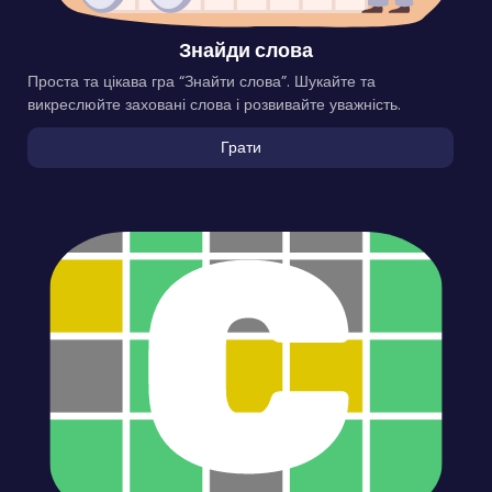
Знайди слова
Проста та цікава гра “Знайти слова”. Шукайте та
викреслюйте заховані слова і розвивайте уважність.
Грати