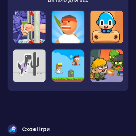
Схожі ігри