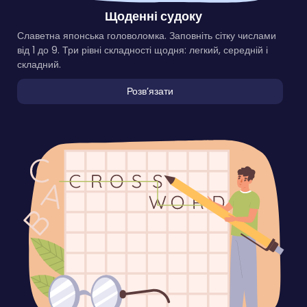
Щоденні судоку
Славетна японська головоломка. Заповніть сітку числами
від 1 до 9. Три рівні складності щодня: легкий, середній і
складний.
Розвʼязати