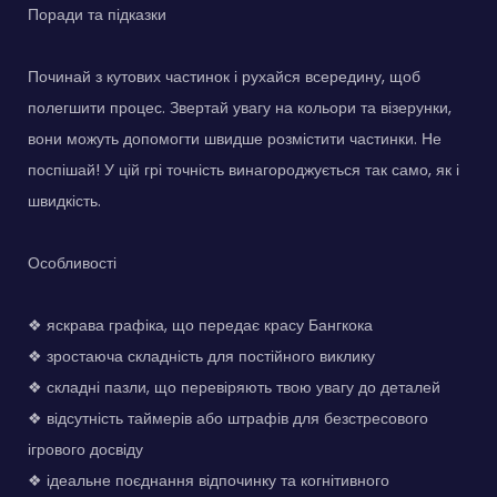
Поради та підказки
Починай з кутових частинок і рухайся всередину, щоб
полегшити процес. Звертай увагу на кольори та візерунки,
вони можуть допомогти швидше розмістити частинки. Не
поспішай! У цій грі точність винагороджується так само, як і
швидкість.
Особливості
❖ яскрава графіка, що передає красу Бангкока
❖ зростаюча складність для постійного виклику
❖ складні пазли, що перевіряють твою увагу до деталей
❖ відсутність таймерів або штрафів для безстресового
ігрового досвіду
❖ ідеальне поєднання відпочинку та когнітивного