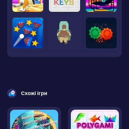
Схожі ігри