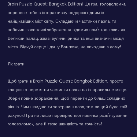
Brain Puzzle Quest: Bangkok Edition! Ця гра-головоломка
перенесе тебе в інтерактивну подорож одним із
найцікавіших міст світу. Складаючи частинки пазла, ти
побачиш захопливі зображення відомих пам'яток, таких як
Великий палац, жваві вуличні ринки та інші визначні місця
міста. Відчуй серце і душу Бангкока, не виходячи з дому!
Як грати
Щоб грати в Brain Puzzle Quest: Bangkok Edition, просто
клацни та перетягни частинки пазла на їх правильне місце.
Збери повне зображення, щоб перейти до більш складних
рівнів. Чим швидше ти завершиш пазл, тим вищий буде твій
рахунок! Гра не лише перевіряє твої навички розв'язування
головоломок, але й твою швидкість та точність!