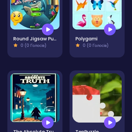
Round Jigsaw Puzzle Collect Pictures of Funny Ocean Inhabitants
Polygami
0 (0 Голосів)
0 (0 Голосів)
The Absolute Truth
TenPuzzle