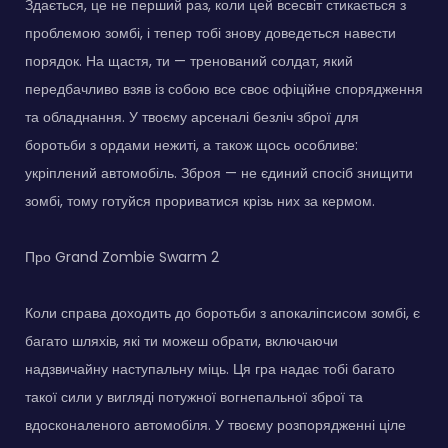
Здається, це не перший раз, коли цей всесвіт стикається з
проблемою зомбі, і тепер тобі знову доведеться навести
порядок. На щастя, ти — тренований солдат, який
передбачливо взяв із собою все своє офіційне спорядження
та обладнання. У твоєму арсеналі безліч зброї для
боротьби з ордами нежиті, а також щось особливе:
укріплений автомобіль. Зброя — не єдиний спосіб знищити
зомбі, тому готуйся прориватися крізь них за кермом.
Про Grand Zombie Swarm 2
Коли справа доходить до боротьби з апокаліпсисом зомбі, є
багато шляхів, які ти можеш обрати, включаючи
надзвичайну наступальну міць. Ця гра надає тобі багато
такої сили у вигляді потужної вогнепальної зброї та
вдосконаленого автомобіля. У твоєму розпорядженні ціле