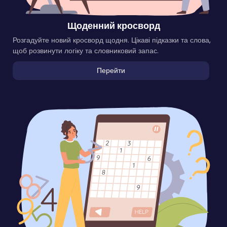
Щоденний кросворд
Розгадуйте новий кросворд щодня. Цікаві підказки та слова,
щоб розвинути логіку та словниковий запас.
Перейти