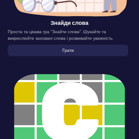
Знайди слова
Проста та цікава гра “Знайти слова”. Шукайте та
викреслюйте заховані слова і розвивайте уважність.
Грати