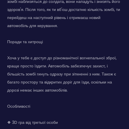
зомбі наблизяться до солдата, вони нападуть і знизять його
здоров'я. Після того, як ти вб'єш достатню кількість зомбі, ти
перейдеш на наступний рівень і отримаєш новий
автомобіль для керування.
Поради та хитрощі
Хоча у тебе є доступ до різноманітної вогнепальної зброї,
краще просто їздити. Автомобіль забезпечує захист, і
більшість зомбі гинуть одразу при зіткненні з ним. Також є
багато простору та відкритих доріг для їзди, оскільки на
дорозі немає інших автомобілів.
Особливості
❖ 3D гра від третьої особи