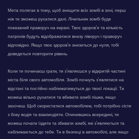
Мета полягає в тому, щоб знищити всіх зомбі в зоні, перш
ніж ти зможеш рухатися далі. Лічильник зомбі буде
показаний праворуч на екрані. Твоє здоров'я та кількість
патронів будуть відображатися внизу ліворуч і праворуч
відповідно. Якщо твоє здоров'я знизиться до нуля, тобі
доведеться повторити рівень.
Коли ти починаєш грати, ти з'являєшся у відкритій частині
міста біля свого автомобіля. Зомбі почнуть з'являтися на
відстані та постійно наближатимуться до твоєї локації. Ти
можеш вільно рухатися та вбивати зомбі пішки, якщо
захочеш. Щоб скористатися автомобілем, тобі потрібно сісти
з боку водія та взаємодіяти. Опинившись всередині, ти
можеш почати їздити та збивати зомбі, які з'являються та
наближаються до тебе. Ти в безпеці в автомобілі, але якщо