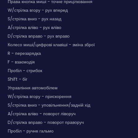
Права кнопка миші - точне прицілювання
W/стрілка вгору - рух вперед
S/стрілка вниз - рух назад
A/стрілка вліво - рух вліво
D/стрілка вправо - рух вправо
Колесо миші/цифрові клавіші - зміна зброї
R - перезарядка
F - взаємодія
Пробіл - стрибок
Shift - біг
Управління автомобілем
W/стрілка вгору - прискорення
S/стрілка вниз - уповільнення/задній хід
A/стрілка вліво - поворот ліворуч
D/стрілка вправо - поворот праворуч
Пробіл - ручне гальмо