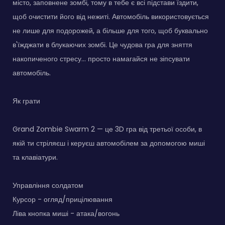
місто, заповнене зомбі, тому в тебе є всі підстави їздити,
щоб очистити його від нежиті. Автомобіль використовується
не лише для подорожей, а більше для того, щоб буквально
в'їжджати в блукаючих зомбі. Це чудова гра для зняття
накопиченого стресу... просто намагайся не зіпсувати
автомобіль.
Як грати
Grand Zombie Swarm 2 — це 3D гра від третьої особи, в
якій ти стріляєш і керуєш автомобілем за допомогою миші
та клавіатури.
Управління солдатом
Курсор - огляд/прицілювання
Ліва кнопка миші - атака/вогонь