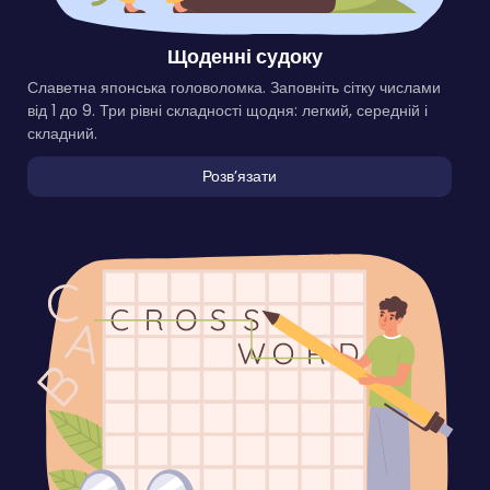
Щоденні судоку
Славетна японська головоломка. Заповніть сітку числами
від 1 до 9. Три рівні складності щодня: легкий, середній і
складний.
Розвʼязати