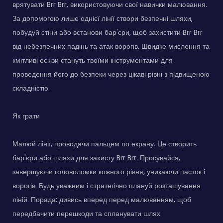
врятувати Brr Brr, використовуючи свої навички малювання.
За допомогою лише однієї лінії створи безпечні шляхи,
побудуй стіни або встанови бар'єри, щоб захистити Brr Brr
від небезпечних падінь та атак ворогів. Швидке мислення та
кмітливі ескізи стануть твоїми інструментами для
проведення його до безпеки через цікаві рівні з підвищеною
складністю.
Як грати
Малюй лінії, проводячи пальцем по екрану. Це створить
бар'єри або шляхи для захисту Brr Brr. Просувайся,
завершуючи головоломки кожного рівня, уникаючи пасток і
ворогів. Будь уважним і стратегічно плануй розташування
ліній. Порада: дивись вперед перед малюванням, щоб
передбачити перешкоди та спланувати шлях.