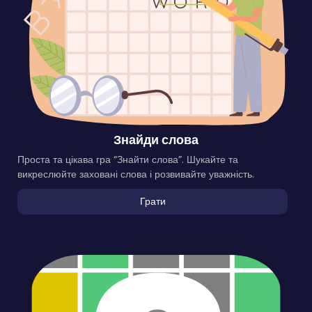
Знайди слова
Проста та цікава гра “Знайти слова”. Шукайте та
викреслюйте заховані слова і розвивайте уважність.
Грати