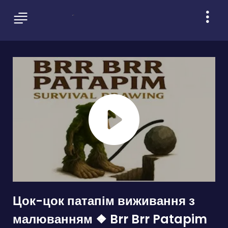
Цок-цок патапім виживання з
малюванням ❖ Brr Brr Patapim