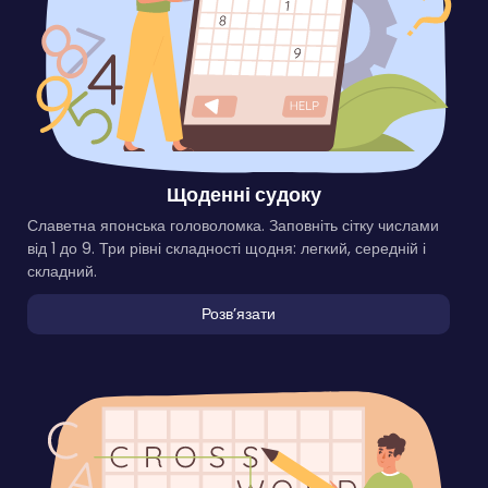
Щоденні судоку
Славетна японська головоломка. Заповніть сітку числами
від 1 до 9. Три рівні складності щодня: легкий, середній і
складний.
Розвʼязати