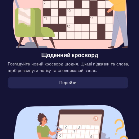
Щоденний кросворд
Розгадуйте новий кросворд щодня. Цікаві підказки та слова,
щоб розвинути логіку та словниковий запас.
Перейти