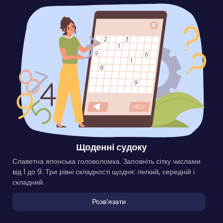
Щоденні судоку
Славетна японська головоломка. Заповніть сітку числами
від 1 до 9. Три рівні складності щодня: легкий, середній і
складний.
Розвʼязати