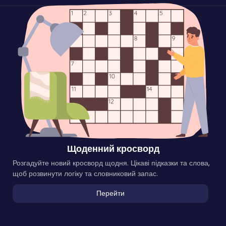
Щоденний кросворд
Розгадуйте новий кросворд щодня. Цікаві підказки та слова,
щоб розвинути логіку та словниковий запас.
Перейти