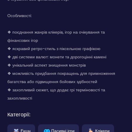
Особливості:
❖ поєднання жанрів клікерів, ігор на очікування та
фінансових ігор
❖ яскравий ретро-стиль з піксельною графікою
❖ дві системи валют: монети та дорогоцінні камені
❖ унікальний аспект знищення монстрів
❖ можливість придбання покращень для примноження
багатства або підвищення бойових здібностей
❖ захопливий сюжет, що додає грі терміновості та
захопливості
Категорії:
Екшн
Пасивні ігри
Клікери