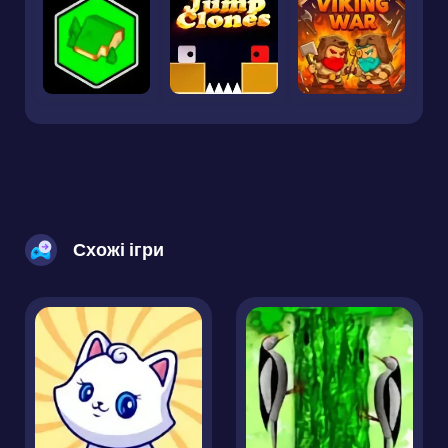
Схожі ігри