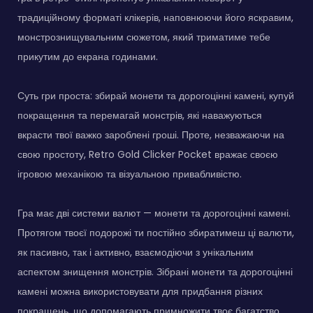
традиційному форматі клікерів, наповнюючи його яскравим,
монстрознищувальним сюжетом, який триматиме тебе
прикутим до екрана годинами.
Суть гри проста: збирай монети та дорогоцінні камені, купуй
покращення та перемагай монстрів, які наважуються
вкрасти твої важко зароблені гроші. Проте, незважаючи на
свою простоту, Retro Gold Clicker Pocket вражає своєю
ігровою механікою та візуальною привабливістю.
Гра має дві системи валют — монети та дорогоцінні камені.
Протягом твоєї подорожі ти постійно збиратимеш ці валюти,
як пасивно, так і активно, взаємодіючи з унікальним
аспектом знищення монстрів. Зібрані монети та дорогоцінні
камені можна використовувати для придбання різних
покращень, що допомагають примножити твоє багатство