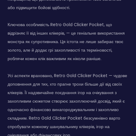
або підвищити бойові здібності.
Ключова особливість Retro Gold Clicker Pocket, що
відрізняє її від інших клікерів, — це геніальне використання
монстра як супротивника. Ця істота не лише забирає твоє
золото, але й додає грі захопливості та терміновості,
роблячи кожен клік важливим як ніколи раніше.
Усі аспекти враховано, Retro Gold Clicker Pocket — чудове
доповнення для тих, хто прагне трохи більше дії від своїх
клікерів. Її надзвичайне поєднання ігор на очікування з
захопливим сюжетом створює захоплюючий досвід, який є
одночасно фінансово винагороджувальним і захопливо
складним. Retro Gold Clicker Pocket безсумнівно варто
спробувати кожному шанувальнику клікерів, ігор на
очікування або фінансових ігор.