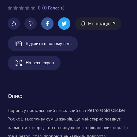
0 (0 Голосів)
Не працює?
Відкрити в новому вікні
На весь екран
Опис:
Поринь у ностальгічний піксельний світ Retro Gold Clicker
Pocket, захопливу суміш жанрів, що майстерно поєднує
елементи клікерів, ігор на очікування та фінансових ігор. Ця
гра в ретро-стилі пропонує унікальний поворот у