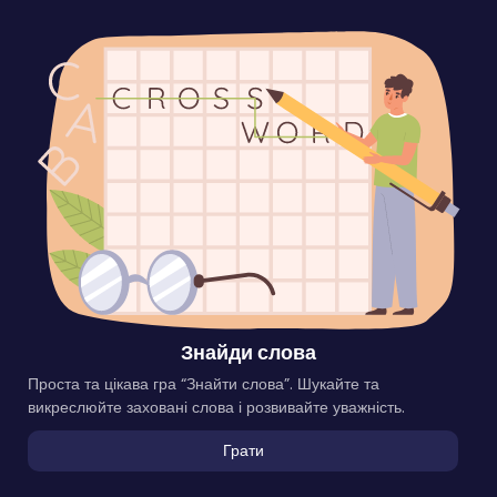
Знайди слова
Проста та цікава гра “Знайти слова”. Шукайте та
викреслюйте заховані слова і розвивайте уважність.
Грати