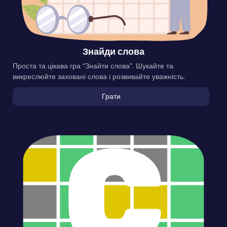
Знайди слова
Проста та цікава гра “Знайти слова”. Шукайте та
викреслюйте заховані слова і розвивайте уважність.
Грати