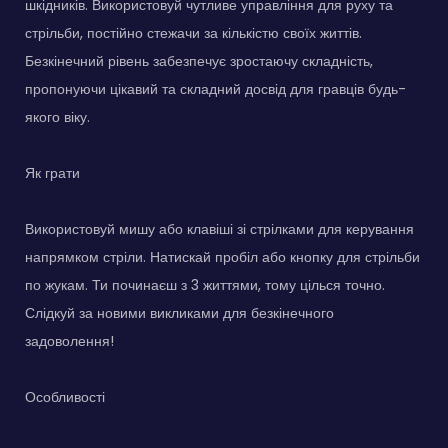
шкідників. Використовуй чутливе управління для руху та
стрільби, постійно стежачи за кількістю своїх життів.
Безкінечний рівень забезпечує зростаючу складність,
пропонуючи цікавий та складний досвід для гравців будь-
якого віку.
Як грати
Використовуй мишу або клавіші зі стрілками для керування
напрямком стріли. Натискай пробіл або кнопку для стрільби
по жукам. Ти починаєш з 3 життями, тому цілься точно.
Слідкуй за новими викликами для безкінечного
задоволення!
Особливості