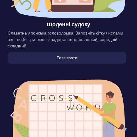
Щоденні судоку
Славетна японська головоломка. Заповніть сітку числами
від 1 до 9. Три рівні складності щодня: легкий, середній і
складний.
Розвʼязати