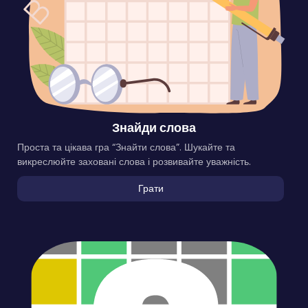
Знайди слова
Проста та цікава гра “Знайти слова”. Шукайте та
викреслюйте заховані слова і розвивайте уважність.
Грати