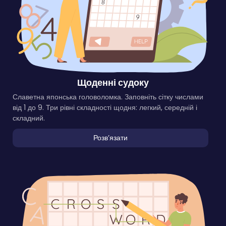
Щоденні судоку
Славетна японська головоломка. Заповніть сітку числами
від 1 до 9. Три рівні складності щодня: легкий, середній і
складний.
Розвʼязати