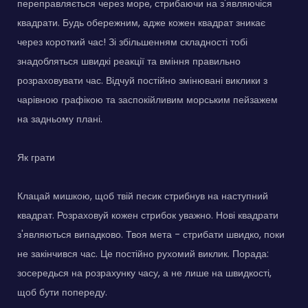
переправляється через море, стрибаючи на з'являючіся
квадрати. Будь обережним, адже кожен квадрат зникає
через короткий час! Зі збільшенням складності тобі
знадобляться швидкі реакції та вміння правильно
розраховувати час. Відчуй постійно змінювані виклики з
чарівною графікою та заспокійливим морським пейзажем
на задньому плані.
Як грати
Клацай мишкою, щоб твій песик стрибнув на наступний
квадрат. Розраховуй кожен стрибок уважно. Нові квадрати
з'являються випадково. Твоя мета - стрибати швидко, поки
не закінчився час. Це постійно рухомий виклик. Порада:
зосередься на розрахунку часу, а не лише на швидкості,
щоб бути попереду.