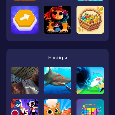
Нові ігри