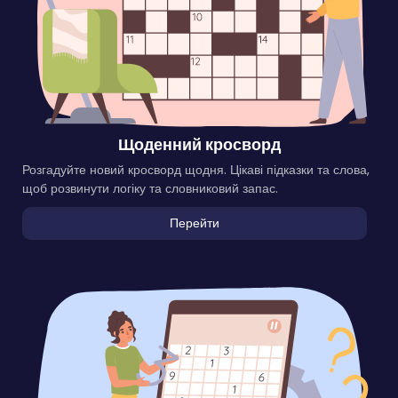
Щоденний кросворд
Розгадуйте новий кросворд щодня. Цікаві підказки та слова,
щоб розвинути логіку та словниковий запас.
Перейти