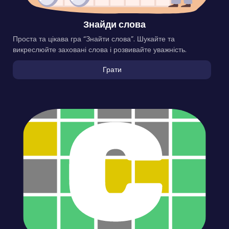
Знайди слова
Проста та цікава гра “Знайти слова”. Шукайте та
викреслюйте заховані слова і розвивайте уважність.
Грати