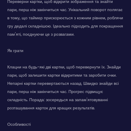
Переверни картки, щоб відкрити зображення та знайти
пари, перш ніж закінчиться час. Унікальний поворот полягає
в тому, що таймер прискорюється з кожним рівнем, роблячи
гру дедалі складнішою. Ідеально підходить для покращення
пам'яті, поєднуючи це з розвагами.
Як грати
Клацни на будь-які дві картки, щоб перевернути їх. Знайди
пари, щоб залишити картки відкритими та заробити очки.
Непарні картки перевертаються назад. Швидко знайди всі
пари, перш ніж закінчиться час. Прогрес підвищує
складність. Порада: зосередься на запам'ятовуванні
розташування карток для кращих результатів.
Особливості