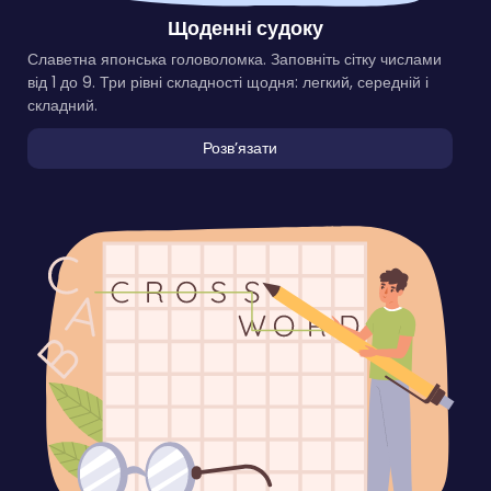
Щоденні судоку
Славетна японська головоломка. Заповніть сітку числами
від 1 до 9. Три рівні складності щодня: легкий, середній і
складний.
Розвʼязати