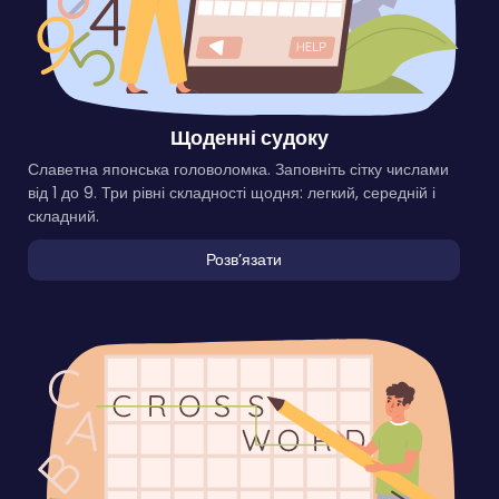
Щоденні судоку
Славетна японська головоломка. Заповніть сітку числами
від 1 до 9. Три рівні складності щодня: легкий, середній і
складний.
Розвʼязати