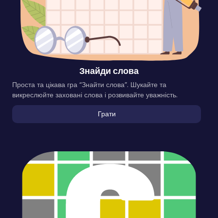
Знайди слова
Проста та цікава гра “Знайти слова”. Шукайте та
викреслюйте заховані слова і розвивайте уважність.
Грати