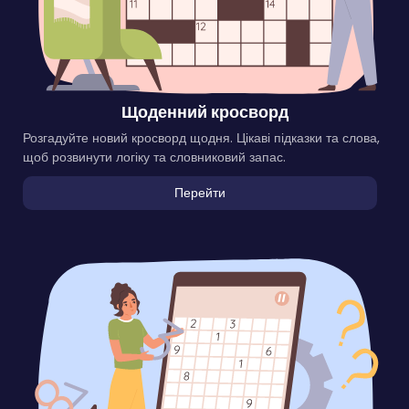
Щоденний кросворд
Розгадуйте новий кросворд щодня. Цікаві підказки та слова,
щоб розвинути логіку та словниковий запас.
Перейти