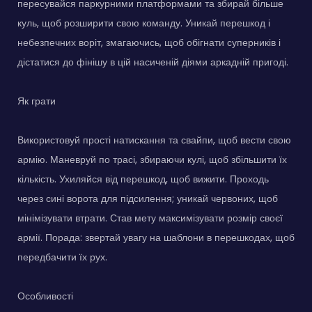
пересувайся паркурними платформами та збирай більше
куль, щоб розширити свою команду. Уникай перешкод і
небезпечних воріт, змагаючись, щоб обігнати суперників і
дістатися до фінішу в цій насиченій діями аркадній пригоді.
Як грати
Використовуй прості натискання та свайпи, щоб вести свою
армію. Маневруй по трасі, збираючи кулі, щоб збільшити їх
кількість. Ухиляйся від перешкод, щоб вижити. Проходь
через сині ворота для підсилення; уникай червоних, щоб
мінімізувати втрати. Став мету максимізувати розмір своєї
армії. Порада: звертай увагу на шаблони в перешкодах, щоб
передбачити їх рух.
Особливості