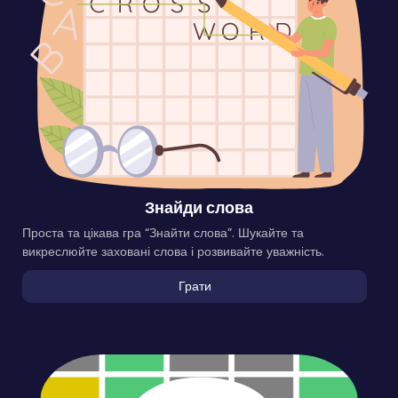
Знайди слова
Проста та цікава гра “Знайти слова”. Шукайте та
викреслюйте заховані слова і розвивайте уважність.
Грати