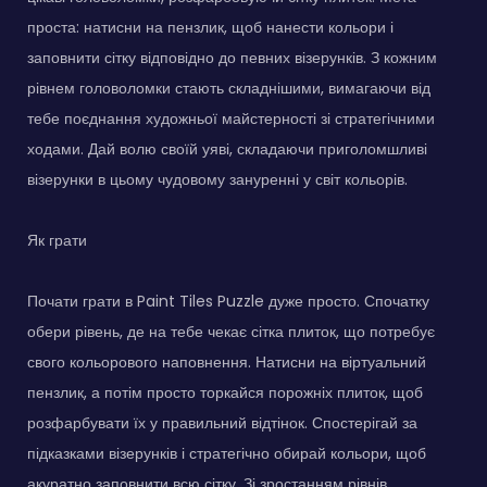
проста: натисни на пензлик, щоб нанести кольори і
заповнити сітку відповідно до певних візерунків. З кожним
рівнем головоломки стають складнішими, вимагаючи від
тебе поєднання художньої майстерності зі стратегічними
ходами. Дай волю своїй уяві, складаючи приголомшливі
візерунки в цьому чудовому зануренні у світ кольорів.
Як грати
Почати грати в Paint Tiles Puzzle дуже просто. Спочатку
обери рівень, де на тебе чекає сітка плиток, що потребує
свого кольорового наповнення. Натисни на віртуальний
пензлик, а потім просто торкайся порожніх плиток, щоб
розфарбувати їх у правильний відтінок. Спостерігай за
підказками візерунків і стратегічно обирай кольори, щоб
акуратно заповнити всю сітку. Зі зростанням рівнів