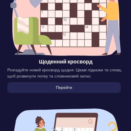
Щоденний кросворд
Розгадуйте новий кросворд щодня. Цікаві підказки та слова,
щоб розвинути логіку та словниковий запас.
Перейти