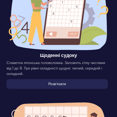
Щоденні судоку
Славетна японська головоломка. Заповніть сітку числами
від 1 до 9. Три рівні складності щодня: легкий, середній і
складний.
Розвʼязати