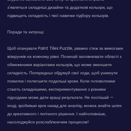
з'являться складніші дизайни та додаткові кольори, що
підвищить складність і твої навички підбору кольорів.
Поради та хитрощі
Щоб опанувати Paint Tiles Puzzle, уважно стеж за вимогами
візерунків на кожному рівні. Починай заповнювати області з
обмеженими варіантами кольорів, що може зменшити
складність. Попередньо обдумуй свої ходи, щоб уникнути
помилок і полегшити подальші кроки. Коли головоломки
стають складнішими, експериментування з різними
підходами може дати кращі результати. Не поспішай —
іноді, зробивши крок назад для аналізу, можна знайти шлях
до креативного і логічного рішення. І найголовніше,
насолоджуйся розслаблюючим процесом!