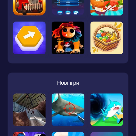
Нові ігри