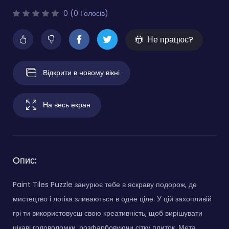
0 (0 Голосів)
Не працює?
Відкрити в новому вікні
На весь екран
Опис:
Paint Tiles Puzzle занурює тебе в яскраву подорож, де
мистецтво і логіка зливаються в одне ціле. У цій захопливій
грі ти використовуєш свою креативність, щоб вирішувати
цікаві головоломки, розфарбовуючи сітку плиток. Мета