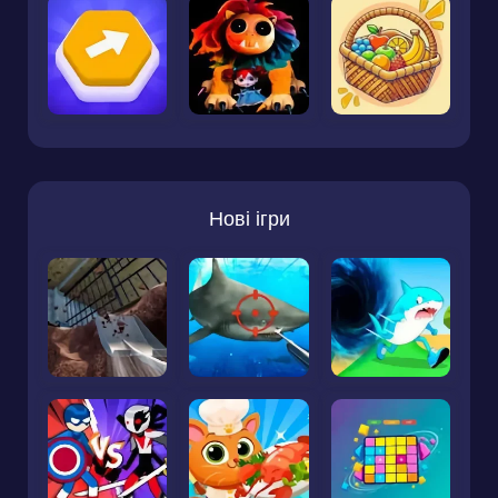
Нові ігри