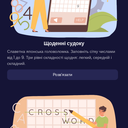
Щоденні судоку
Славетна японська головоломка. Заповніть сітку числами
від 1 до 9. Три рівні складності щодня: легкий, середній і
складний.
Розвʼязати