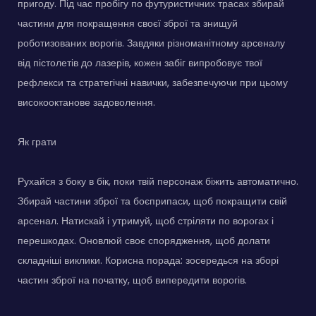
пригоду. Під час пробігу по футуристичних трасах збирай
частини для покращення своєї зброї та знищуй
роботизованих ворогів. Завдяки різноманітному арсеналу
від пістолетів до лазерів, кожен забіг випробовує твої
рефлекси та стратегічні навички, забезпечуючи при цьому
високооктанове задоволення.
Як грати
Рухайся з боку в бік, поки твій персонаж біжить автоматично.
Збирай частини зброї та боєприпаси, щоб покращити свій
арсенал. Натискай і утримуй, щоб стріляти по ворогах і
перешкодах. Оновлюй своє спорядження, щоб долати
складніші виклики. Корисна порада: зосередься на зборі
частин зброї на початку, щоб випередити ворогів.