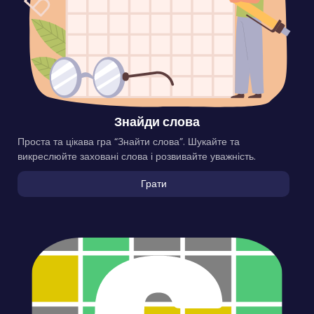
Знайди слова
Проста та цікава гра “Знайти слова”. Шукайте та
викреслюйте заховані слова і розвивайте уважність.
Грати