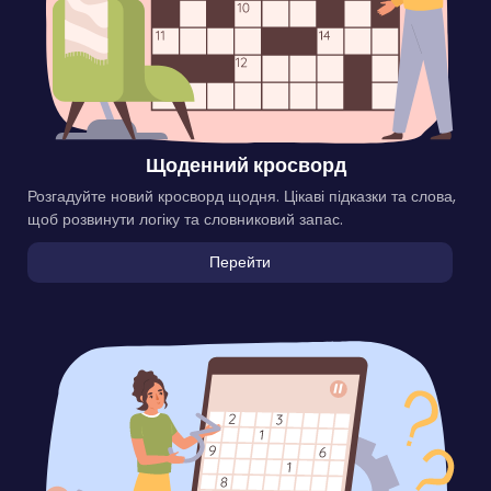
Щоденний кросворд
Розгадуйте новий кросворд щодня. Цікаві підказки та слова,
щоб розвинути логіку та словниковий запас.
Перейти