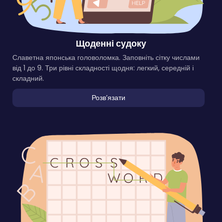
Щоденні судоку
Славетна японська головоломка. Заповніть сітку числами
від 1 до 9. Три рівні складності щодня: легкий, середній і
складний.
Розвʼязати