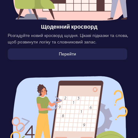
Щоденний кросворд
Розгадуйте новий кросворд щодня. Цікаві підказки та слова,
щоб розвинути логіку та словниковий запас.
Перейти