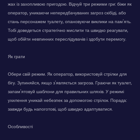
жах із захопливою пригодою. Відчуй три режими гри: біжи як
оператор, уникаючи непередбачуваних загроз скібіді, або
стань персонажем туалету, опановуючи виклики на пам'ять.
Тобі доведеться стратегічно мислити та швидко реагувати,
щоб обійти невпинних переслідувачів і здобути перемогу.
Як грати
Обери свій режим. Як оператор, використовуй стрілки для
бігу. Зупиняйся, якщо з'являється загроза. Граючи як туалет,
запам'ятовуй шаблони для правильних шляхів. У режимі
ухилення уникай небезпек за допомогою стрілок. Порада:
завжди будь напоготові, щоб швидко адаптуватися.
Особливості