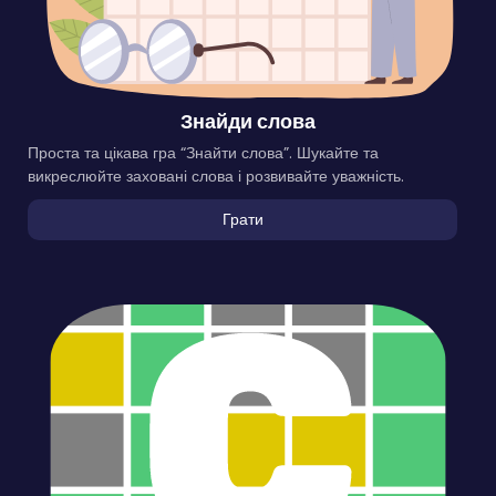
Знайди слова
Проста та цікава гра “Знайти слова”. Шукайте та
викреслюйте заховані слова і розвивайте уважність.
Грати