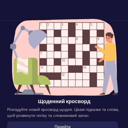
Щоденний кросворд
Розгадуйте новий кросворд щодня. Цікаві підказки та слова,
щоб розвинути логіку та словниковий запас.
Перейти