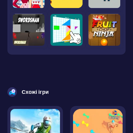
Схожі ігри