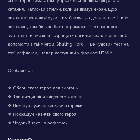
свого героя і змагатися у трьох дисциплінах фігурного
катання. Натискай стрілки, коли це вказує екран, щоб
виконати вражаючі рухи. Чим ближче до досконалості ти їх
виконаєш, тим більше балів отримаєш. Після кожного
змагання ти зможеш покращити навички свого героя, щоб
допомогти з таймінгом. Skating Hero — це чудовий тест на
твої рефлекси, і тепер доступний у форматі HTML5.
Особливості:
❖ Обери свого героя для змагань
❖ Три дисципліни фігурного катання
❖ Виконуй рухи, натискаючи стрілки
❖ Покращуй навички свого героя
❖ Чудовий тест на рефлекси