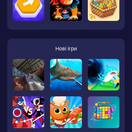
Нові ігри