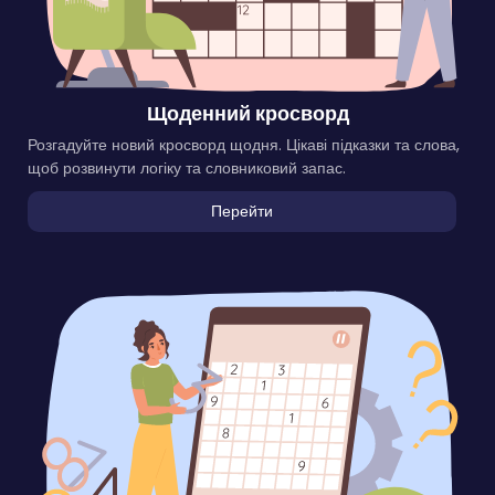
Щоденний кросворд
Розгадуйте новий кросворд щодня. Цікаві підказки та слова,
щоб розвинути логіку та словниковий запас.
Перейти