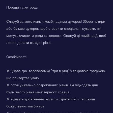
Поради та хитрощі
Слідкуй за можливими комбінаціями цукерок! Збери чотири
або більше цукерок, щоб створити спеціальні цукерки, які
можуть очистити ряди та колонки. Опануй ці комбінації, щоб
легше долати складні рівні.
Особливості
❖ цікава гра-головоломка "три в ряд" з яскравою графікою,
що привертає увагу
❖ сотні унікально розроблених рівнів, які підходять для
будь-якого рівня майстерності гравця
❖ відчуття досягнення, коли ти стратегічно створюєш
божественні комбінації