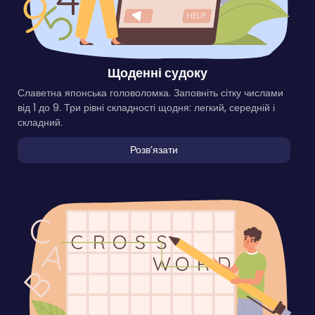
Щоденні судоку
Славетна японська головоломка. Заповніть сітку числами
від 1 до 9. Три рівні складності щодня: легкий, середній і
складний.
Розвʼязати