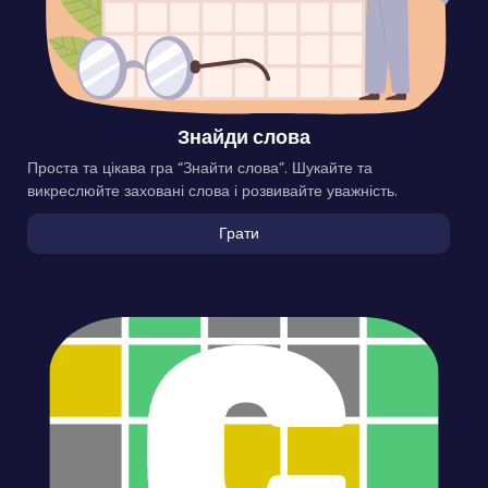
Знайди слова
Проста та цікава гра “Знайти слова”. Шукайте та
викреслюйте заховані слова і розвивайте уважність.
Грати