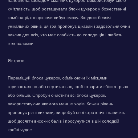
наповнена каскадом смачних цукерок. Використовуй свою
кмітливість, щоб розташувати блоки цукерок у божественні
комбінації, створюючи вибух смаку. Завдяки безлічі
унікальних рівнів, ця гра пропонує цікавий і задовольняючий
виклик для всіх, хто має слабкість до солодощів і любить
головоломки.
Як грати
Переміщуй блоки цукерок, обмінюючи їх місцями
горизонтально або вертикально, щоб створити збіги з трьох
або більше. Спробуй очистити всі блоки цукерок,
використовуючи якомога менше ходів. Кожен рівень
пропонує різні виклики, випробуй свої стратегічні навички,
щоб досягти високих балів і просунутися в цій солодкій
країні чудес.