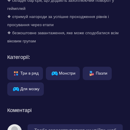
❖ складні бар'єри, що додають захоплюючий поворот у
геймплей
❖ отримуй нагороди за успішне проходження рівнів і
просування через етапи
❖ безкоштовне завантаження, яке може сподобатися всім
віковим групам
Категорії:
Три в ряд
Монстри
Пазли
Для мозку
Коментарі