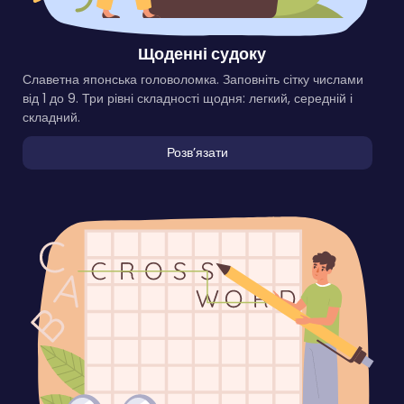
Щоденні судоку
Славетна японська головоломка. Заповніть сітку числами
від 1 до 9. Три рівні складності щодня: легкий, середній і
складний.
Розвʼязати