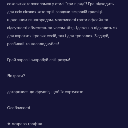
соковитих головоломок у стилі "три в ряд"! Гра підходить
для всіх вікових категорій завдяки яскравій графіці,
щоденним винагородам, можливості грати офлайн та
відсутності обмежень за часом. 🍇🍊 Ідеально підходить як
для коротких ігрових сесій, так і для тривалих. З'єднуй,
розбивай та насолоджуйся!
Грай зараз і випробуй свій розум!
Як грати?
доторкнися до фруктів, щоб їх сортувати
Особливості
❖ яскрава графіка