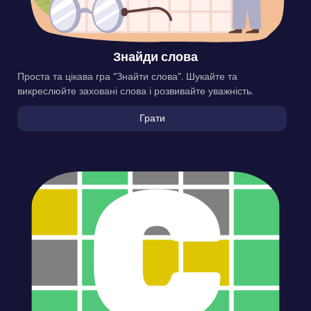
Знайди слова
Проста та цікава гра “Знайти слова”. Шукайте та
викреслюйте заховані слова і розвивайте уважність.
Грати