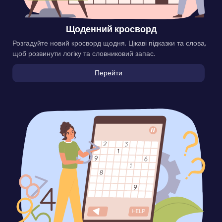
Щоденний кросворд
Розгадуйте новий кросворд щодня. Цікаві підказки та слова,
щоб розвинути логіку та словниковий запас.
Перейти