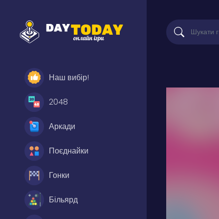
Наш вибір!
2048
Аркади
Поєднайки
Гонки
Більярд