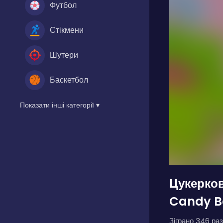
Футбол
Стікмени
Шутери
Баскетбол
Показати інші категорії ▾
Цукерко
Candy B
Зіграно 346 раз