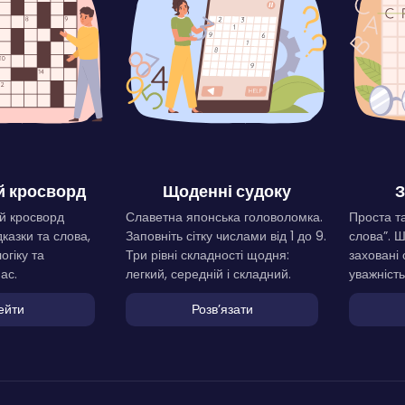
 кросворд
Щоденні судоку
З
й кросворд
Славетна японська головоломка.
Проста та
дказки та слова,
Заповніть сітку числами від 1 до 9.
слова”. 
огіку та
Три рівні складності щодня:
заховані 
ас.
легкий, середній і складний.
уважність
ейти
Розвʼязати