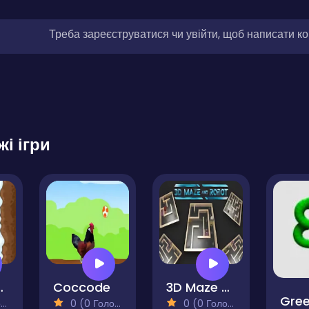
Треба зареєструватися чи увійти, щоб написати к
жі ігри
ravity
Coccode
3D Maze And Robot
)
0 (0 Голосів)
0 (0 Голосів)