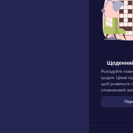
Щоденний
Розгадуйте нови
щодня. Цікаві пі
щоб розвинути л
словниковий зап
Пер