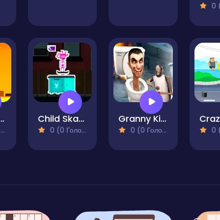
0 (0
tty Ken 2
Child Skate
Granny Kill Skibidi Toilet Behind
)
0 (0 Голосів)
0 (0 Голосів)
0 (0