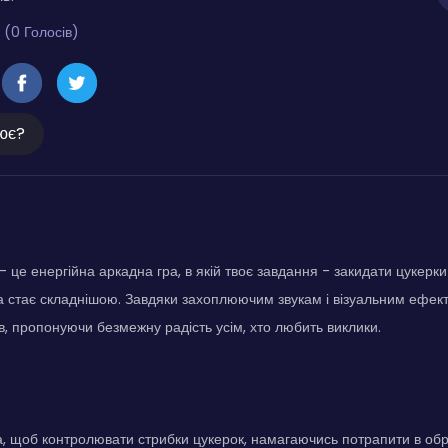
 (0 Голосів)
ює?
це енергійна аркадна гра, в якій твоє завдання - закидати цукерки 
ра стає складнішою. Завдяки захоплюючим звукам і візуальним ефе
в, пропонуючи безмежну радість усім, хто любить виклики.
, щоб контролювати стрибки цукерок, намагаючись потрапити в обру