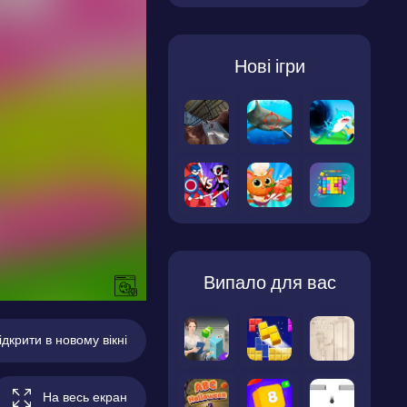
Нові ігри
Випало для вас
ідкрити в новому вікні
На весь екран