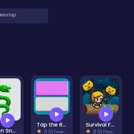
оментар
Tap the Right Color
Survival Fairy
Green Snake
0 (0 Голосів)
0 (0 Голосів)