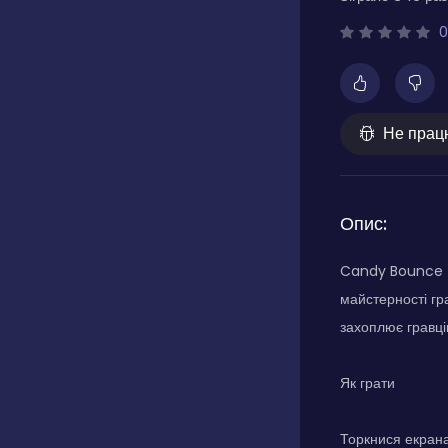
0
Не прац
Опис:
Candy Bounce - 
майстерності г
захоплює гравці
Як грати
Торкнися екрана