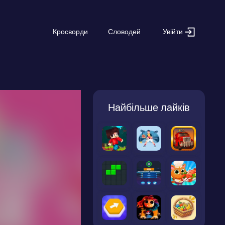
Увійти
Кросворди
Словодей
Найбільше лайків