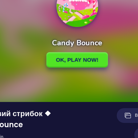
вий стрибок ❖
В
ounce
ів.