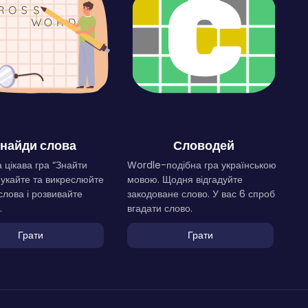
найди слова
Словодей
 цікава гра “Знайти
Wordle-подібна гра українською
Шукайте та викреслюйте
мовою. Щодня відгадуйте
слова і розвивайте
закодоване слово. У вас 6 спроб
.
вгадати слово.
Грати
Грати