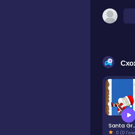
Схо
Santa G
0 (0 Голосів