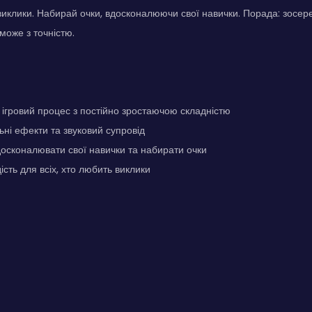
 виклики. Набирай очки, вдосконалюючи свої навички. Порада: зосер
може з точністю.
гровий процес з постійно зростаючою складністю
ьні ефекти та звуковий супровід
осконалювати свої навички та набирати очки
сть для всіх, хто любить виклики