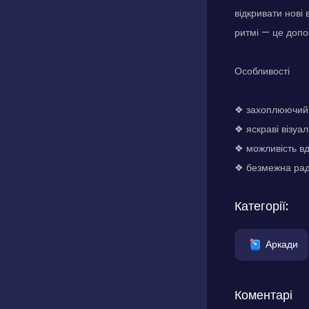
відкривати нові
ритмі — це допо
Особливості
❖ захоплюючий і
❖ яскраві візуал
❖ можливість вд
❖ безмежна раді
Категорії:
Аркади
Коментарі