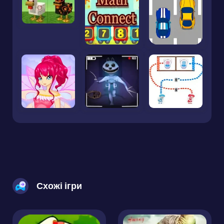
Схожі ігри