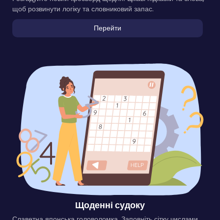
щоб розвинути логіку та словниковий запас.
Перейти
Щоденні судоку
Славетна японська головоломка. Заповніть сітку числами