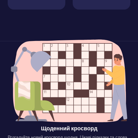
Щоденний кросворд
Розгадуйте новий кросворд щодня. Цікаві підказки та слова,