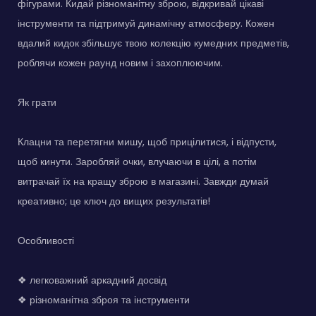
фігурами. Кидай різноманітну зброю, відкривай цікаві
інструменти та підтримуй динамічну атмосферу. Кожен
вдалий кидок збільшує твою колекцію кумедних предметів,
роблячи кожен раунд новим і захоплюючим.
Як грати
Клацни та перетягни мишу, щоб прицілитися, і відпусти,
щоб кинути. Заробляй очки, влучаючи в цілі, а потім
витрачай їх на кращу зброю в магазині. Завжди думай
креативно; це ключ до вищих результатів!
Особливості
❖ легковажний аркадний досвід
❖ різноманітна зброя та інструменти