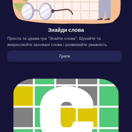
Знайди слова
Проста та цікава гра “Знайти слова”. Шукайте та
викреслюйте заховані слова і розвивайте уважність.
Грати