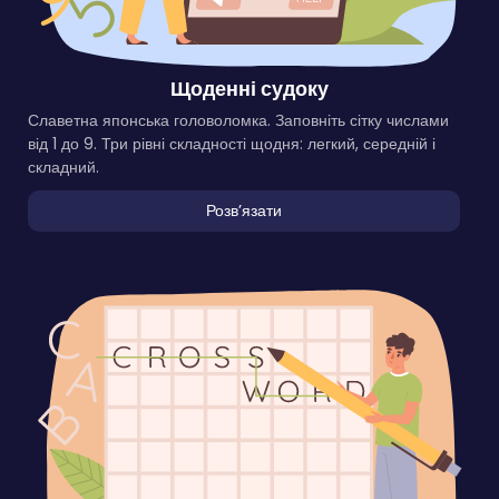
Щоденні судоку
Славетна японська головоломка. Заповніть сітку числами
від 1 до 9. Три рівні складності щодня: легкий, середній і
складний.
Розвʼязати