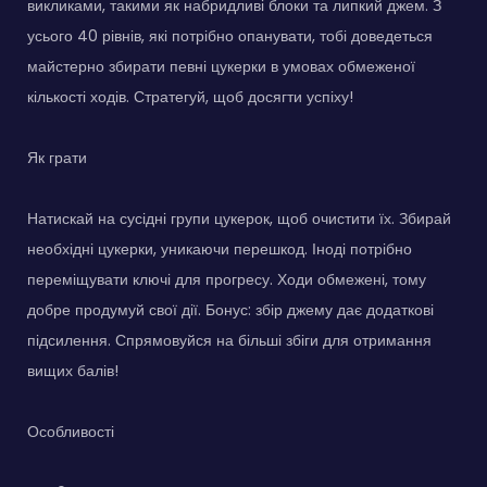
викликами, такими як набридливі блоки та липкий джем. З
усього 40 рівнів, які потрібно опанувати, тобі доведеться
майстерно збирати певні цукерки в умовах обмеженої
кількості ходів. Стратегуй, щоб досягти успіху!
Як грати
Натискай на сусідні групи цукерок, щоб очистити їх. Збирай
необхідні цукерки, уникаючи перешкод. Іноді потрібно
переміщувати ключі для прогресу. Ходи обмежені, тому
добре продумуй свої дії. Бонус: збір джему дає додаткові
підсилення. Спрямовуйся на більші збіги для отримання
вищих балів!
Особливості