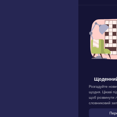
Щоденний
Розгадуйте нови
щодня. Цікаві пі
щоб розвинути л
словниковий зап
Пер