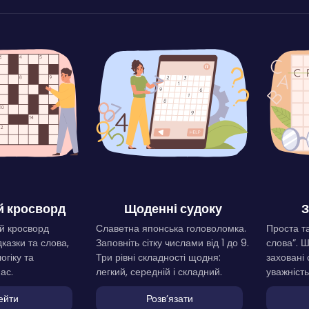
 кросворд
Щоденні судоку
З
й кросворд
Славетна японська головоломка.
Проста та
дказки та слова,
Заповніть сітку числами від 1 до 9.
слова”. 
огіку та
Три рівні складності щодня:
заховані 
ас.
легкий, середній і складний.
уважність
ейти
Розвʼязати