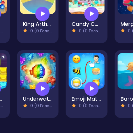
ed
King Arthur - Magic Sword
Candy Cascade
)
0 (0 Голосів)
0 (0 Голосів)
0 (0
l Block
Underwater Adventures: Match 3
Emoji Matching Puzzle
)
0 (0 Голосів)
0 (0 Голосів)
0 (0