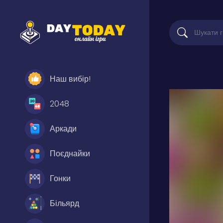
Наш вибір!
2048
Аркади
Поєднайки
Гонки
Більярд