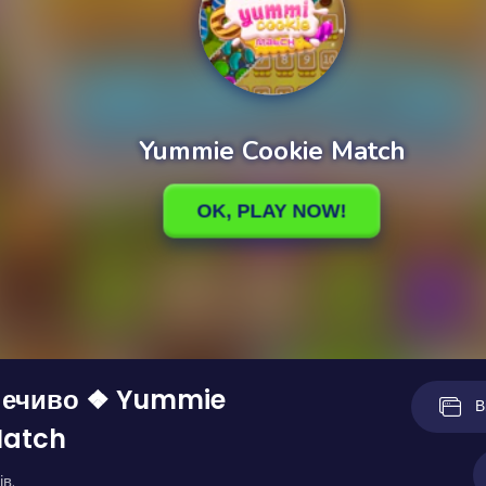
печиво ❖ Yummie
В
Match
ів.