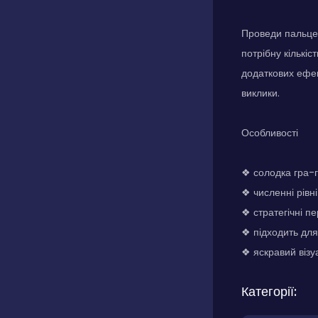
Проведи пальцем
потрібну кількі
додаткових ефек
виклики.
Особливості
❖ солодка гра-г
❖ численні рівні
❖ стратегічні п
❖ підходить для 
❖ яскравий візу
Категорії: