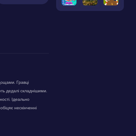
дощами. Гравці
ють дедалі складнішими.
ості. Ідеально
 обіцяє нескінченні