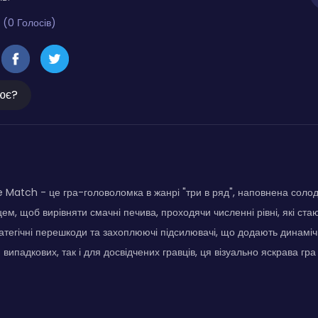
 (0 Голосів)
ює?
Match - це гра-головоломка в жанрі "три в ряд", наповнена соло
ем, щоб вирівняти смачні печива, проходячи численні рівні, які ста
атегічні перешкоди та захоплюючі підсилювачі, що додають динамічн
 випадкових, так і для досвідчених гравців, ця візуально яскрава гра