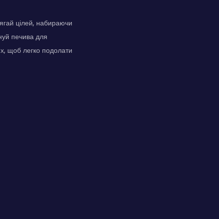
сягай цілей, набираючи
інуй печива для
ях, щоб легко подолати