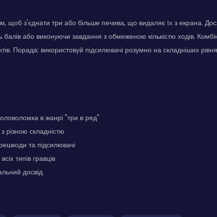
, щоб з'єднати три або більше печива, що видаляє їх з екрана. До
сть балів або виконуючи завдання з обмеженою кількістю ходів. Комб
тів. Порада: використовуй підсилювачі розумно на складніших рівн
оловоломка в жанрі "три в ряд"
 з різною складністю
ерешкоди та підсилювачі
всіх типів гравців
альний досвід