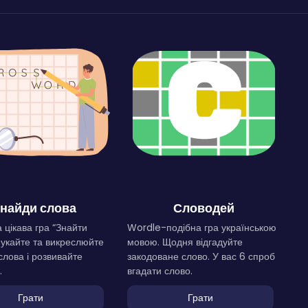
найди слова
Словодей
 цікава гра “Знайти
Wordle-подібна гра українською
Шукайте та викреслюйте
мовою. Щодня відгадуйте
слова і розвивайте
закодоване слово. У вас 6 спроб
.
вгадати слово.
Грати
Грати