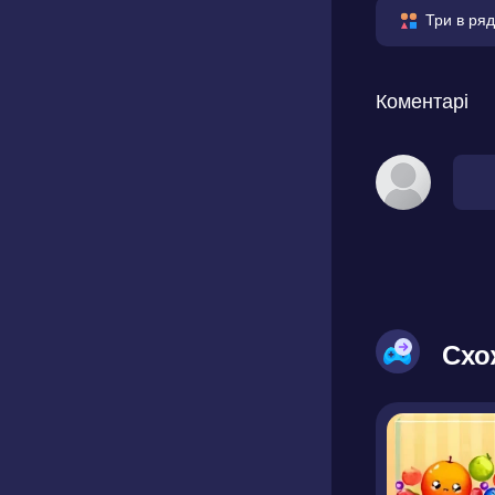
Три в ряд
Коментарі
Схо