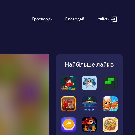
Увійти
Кросворди
Словодей
Найбільше лайків