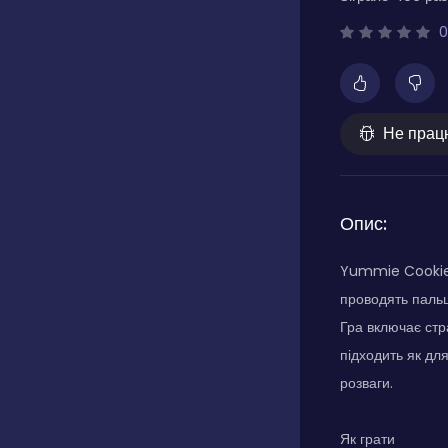
0
Не прац
Опис:
Yummie Cookie 
проводять пальц
Гра включає стр
підходить як для
розваги.
Як грати