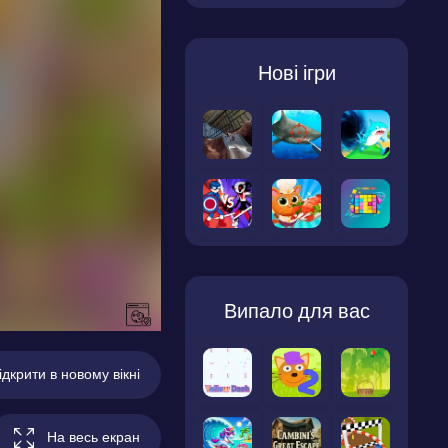
Нові ігри
Випало для вас
ідкрити в новому вікні
На весь екран