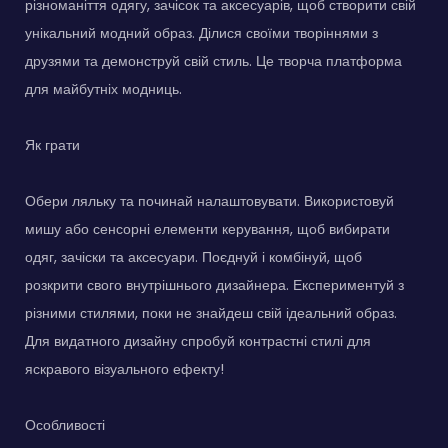
різноманіття одягу, зачісок та аксесуарів, щоб створити свій
унікальний модний образ. Ділися своїми творіннями з
друзями та демонструй свій стиль. Це творча платформа
для майбутніх модниць.
Як грати
Обери ляльку та починай налаштовувати. Використовуй
мишу або сенсорні елементи керування, щоб вибирати
одяг, зачіски та аксесуари. Поєднуй і комбінуй, щоб
розкрити свого внутрішнього дизайнера. Експериментуй з
різними стилями, поки не знайдеш свій ідеальний образ.
Для видатного дизайну спробуй контрастні стилі для
яскравого візуального ефекту!
Особливості