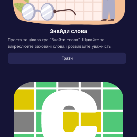
Знайди слова
Проста та цікава гра “Знайти слова”. Шукайте та
викреслюйте заховані слова і розвивайте уважність.
Грати