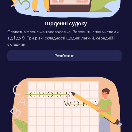
Щоденні судоку
Славетна японська головоломка. Заповніть сітку числами
від 1 до 9. Три рівні складності щодня: легкий, середній і
складний.
Розвʼязати