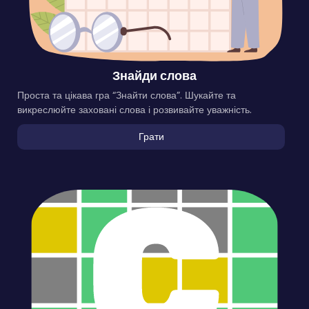
Знайди слова
Проста та цікава гра “Знайти слова”. Шукайте та
викреслюйте заховані слова і розвивайте уважність.
Грати