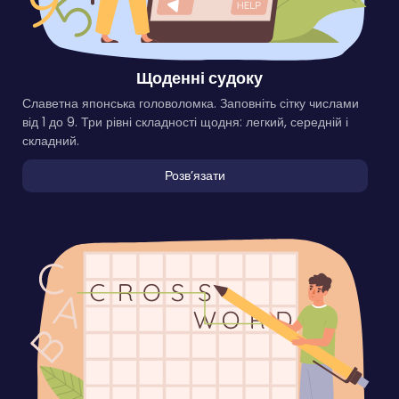
Щоденні судоку
Славетна японська головоломка. Заповніть сітку числами
від 1 до 9. Три рівні складності щодня: легкий, середній і
складний.
Розвʼязати