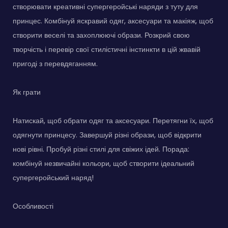
створювати креативні супергеройські наряди з туту для
принцес. Комбінуй яскравий одяг, аксесуари та макіяж, щоб
створити веселі та захоплюючі образи. Розкрий свою
творчість і перевір свої стилістичні інстинкти в цій жвавій
пригоді з перевдяганням.
Як грати
Натискай, щоб обрати одяг та аксесуари. Перетягни їх, щоб
одягнути принцесу. Завершуй різні образи, щоб відкрити
нові рівні. Пробуй різні стилі для свіжих ідей. Порада:
комбінуй незвичайні кольори, щоб створити ідеальний
супергеройський наряд!
Особливості