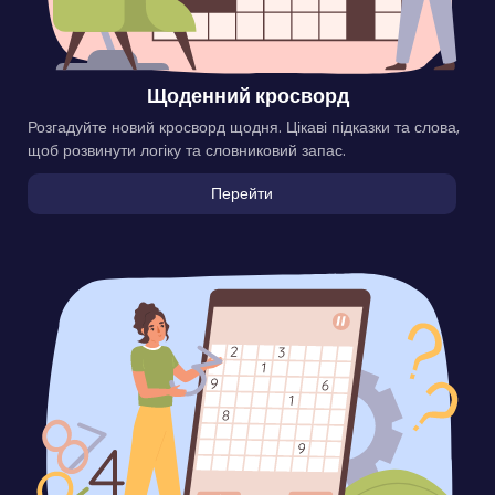
Щоденний кросворд
Розгадуйте новий кросворд щодня. Цікаві підказки та слова,
щоб розвинути логіку та словниковий запас.
Перейти