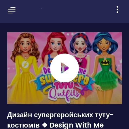
Дизайн супергеройських туту-
костюмів ❖ Design With Me