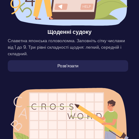
Щоденні судоку
Славетна японська головоломка. Заповніть сітку числами
від 1 до 9. Три рівні складності щодня: легкий, середній і
складний.
Розвʼязати