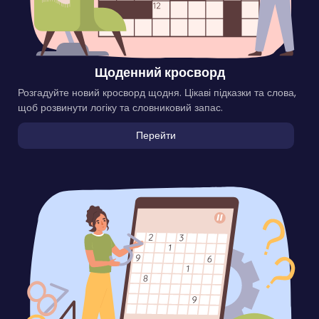
Щоденний кросворд
Розгадуйте новий кросворд щодня. Цікаві підказки та слова,
щоб розвинути логіку та словниковий запас.
Перейти