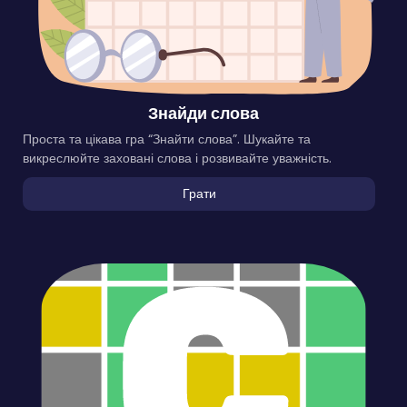
Знайди слова
Проста та цікава гра “Знайти слова”. Шукайте та
викреслюйте заховані слова і розвивайте уважність.
Грати