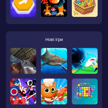
Нові ігри