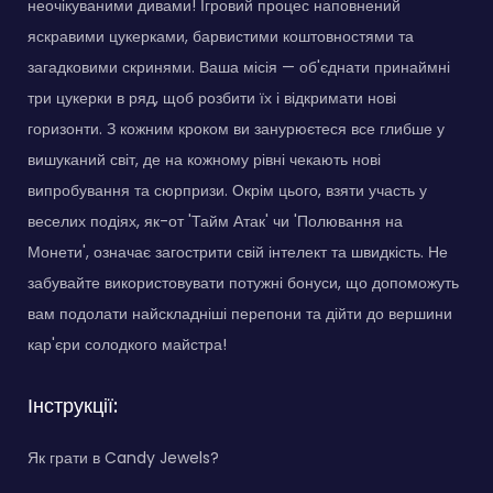
неочікуваними дивами! Ігровий процес наповнений
яскравими цукерками, барвистими коштовностями та
загадковими скринями. Ваша місія — об'єднати принаймні
три цукерки в ряд, щоб розбити їх і відкримати нові
горизонти. З кожним кроком ви занурюєтеся все глибше у
вишуканий світ, де на кожному рівні чекають нові
випробування та сюрпризи. Окрім цього, взяти участь у
веселих подіях, як-от 'Тайм Атак' чи 'Полювання на
Монети', означає загострити свій інтелект та швидкість. Не
забувайте використовувати потужні бонуси, що допоможуть
вам подолати найскладніші перепони та дійти до вершини
кар'єри солодкого майстра!
Інструкції:
Як грати в Candy Jewels?