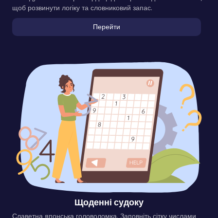
щоб розвинути логіку та словниковий запас.
Перейти
Щоденні судоку
Славетна японська головоломка. Заповніть сітку числами