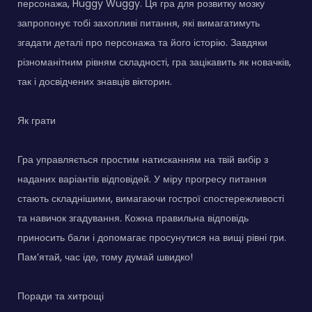
персонажа, Huggy Wuggy. Ця гра для розвитку мозку
запропонує тобі захопливі питання, які вимагатимуть
згадати деталі про персонажа та його історію. Завдяки
різноманітним рівням складності, гра зацікавить як новачків,
так і досвідчених знавців вікторин.
Як грати
Гра управляється простим натисканням на твій вибір з
наданих варіантів відповідей. У міру прогресу питання
стають складнішими, вимагаючи гострої спостережливості
та навичок згадування. Кожна правильна відповідь
приносить бали і допомагає просунутися на вищі рівні гри.
Пам’ятай, час іде, тому думай швидко!
Поради та хитрощі