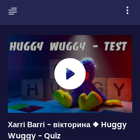
Хаггі Ваггі - вікторина ❖ Huggy
Wuggy - Quiz