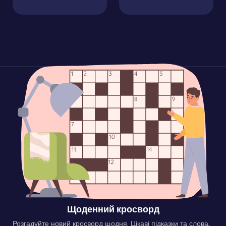
Щоденний кросворд
Розгадуйте новий кросворд щодня. Цікаві підказки та слова,