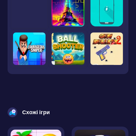
Схожі ігри