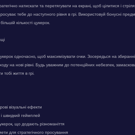
ратегічно натискати та перетягувати на екрані, щоб цілитися і стріл
просуває тебе до наступного рівня в грі. Використовуй бонусні пре
ільшій кількості цукерок.
ощі
цукерок одночасно, щоб максимізувати очки. Зосередься на збиранні 
оду на нові рівні. Будь уважним до потенційних небезпек, замасков
 тобі життя в грі.
рові візуальні ефекти
і швидкий геймплей
цукерок, що додають різноманіття
ети для стратегічного просування