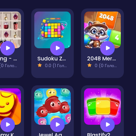
Sorting - Women's Things
Sudoku Zen
2048 Merge World
 Голосів)
0.0 (1 Голосів)
0 (0 Голосів)
Gummy Kingdom Block Puzzle
Jewel Aquarium
Blastify2