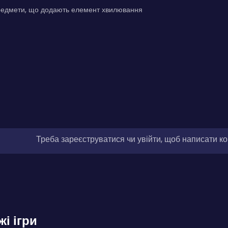
редмети, що додають елемент хвилювання
Треба зареєструватися чи увійти, щоб написати к
жі ігри