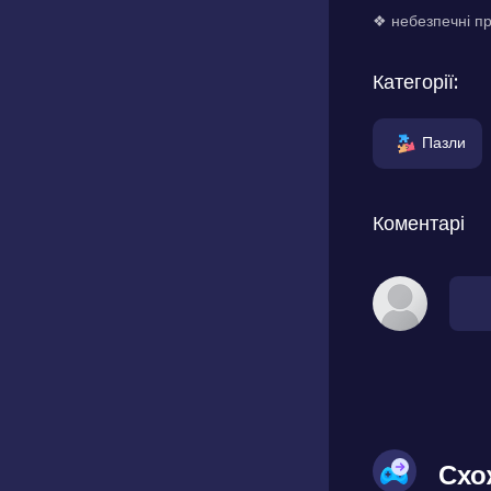
❖ небезпечні п
Категорії:
Пазли
Коментарі
Схо