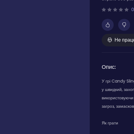
0
Не прац
Опис:
У грі Candy Sli
у швидкий, захо
використовуючи 
загроз, замасков
Як грати