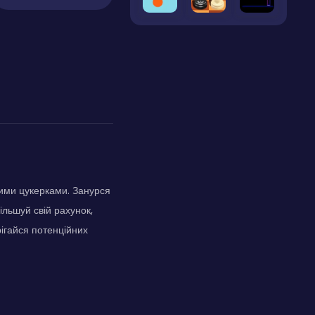
ними цукерками. Занурся
льшуй свій рахунок,
ігайся потенційних