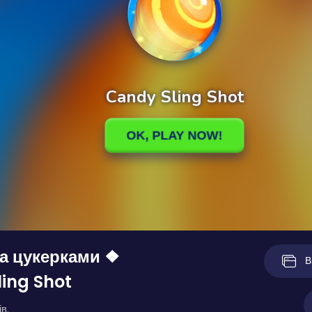
а цукерками ❖
В
ing Shot
в.