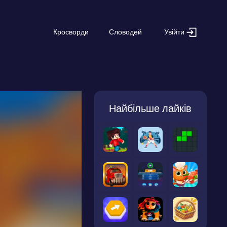
Увійти
Кросворди
Словодей
Найбільше лайків