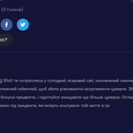
 (0 Голосів)
ює?
ng Shot ти потрапляєш у солодкий, яскравий світ, наповнений смач
плюючий геймплей, щоб збити різноманітні асортименти цукерок. Збі
бонусні предмети, і підготуйся знищувати ще більше цукерок. Остер
аних під предмети, які можуть коштувати тобі життя в грі.