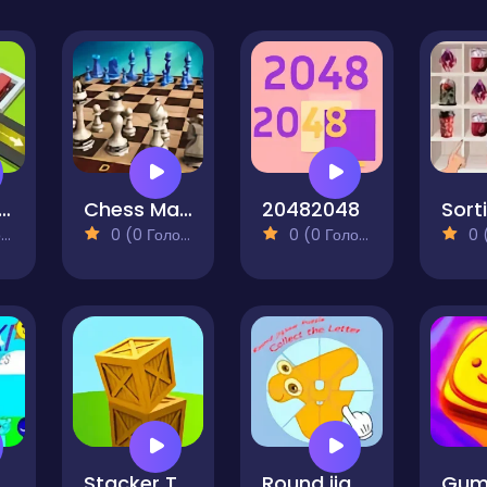
ffic Jam Hop On
Chess Master 3D
20482048
)
0 (0 Голосів)
0 (0 Голосів)
0 (0
ind The Differences
Stacker Tower Boxes of Balance
Round jigsaw Puzzle - Collect the Letter