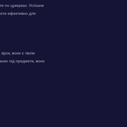
яти по цукерках. Успішне
дмети ефективно для
зірок, вони є твоїм
аних під предмети, вони