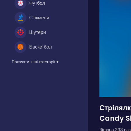
Футбол
Стікмени
Шутери
Баскетбол
Показати інші категорії ▾
Стрілялк
Candy Sl
Зіграно 393 разі