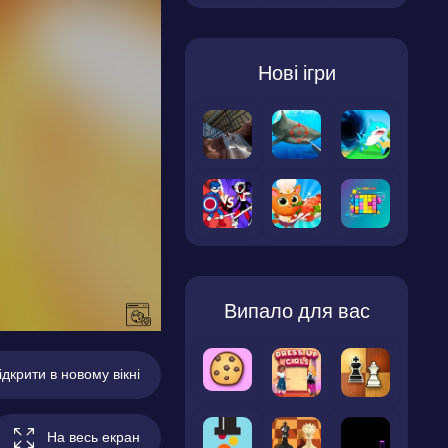
Нові ігри
Випало для вас
ідкрити в новому вікні
На весь екран