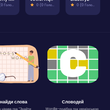
 Голосів)
0 (0 Голосів)
0 (0 Голосів)
найди слова
Словодей
 цікава гра “Знайти
Wordle-подібна гра українською