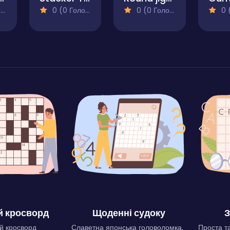
)
0 (0 Голосів)
0 (0 Голосів)
0 (0
 кросворд
Щоденні судоку
З
й кросворд
Славетна японська головоломка.
Проста та