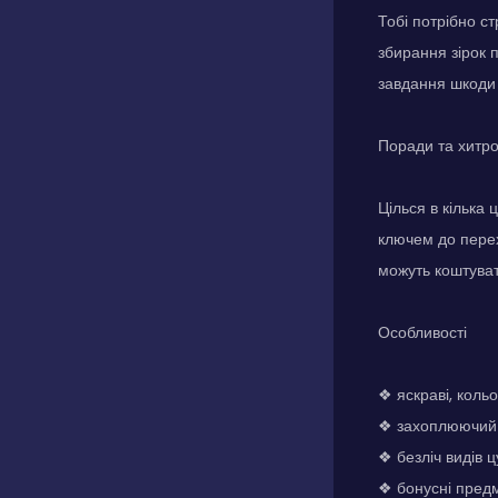
Тобі потрібно ст
збирання зірок 
завдання шкоди б
Поради та хитр
Цілься в кілька 
ключем до перех
можуть коштувати
Особливості
❖ яскраві, кольо
❖ захоплюючий 
❖ безліч видів 
❖ бонусні предм