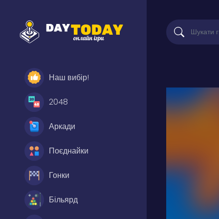
Наш вибір!
2048
Аркади
Поєднайки
Гонки
Більярд