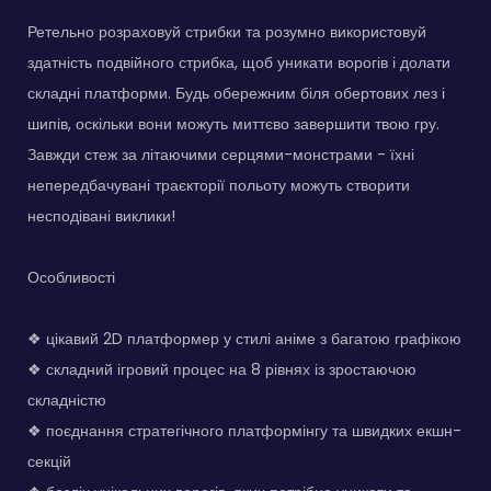
Ретельно розраховуй стрибки та розумно використовуй
здатність подвійного стрибка, щоб уникати ворогів і долати
складні платформи. Будь обережним біля обертових лез і
шипів, оскільки вони можуть миттєво завершити твою гру.
Завжди стеж за літаючими серцями-монстрами - їхні
непередбачувані траєкторії польоту можуть створити
несподівані виклики!
Особливості
❖ цікавий 2D платформер у стилі аніме з багатою графікою
❖ складний ігровий процес на 8 рівнях із зростаючою
складністю
❖ поєднання стратегічного платформінгу та швидких екшн-
секцій