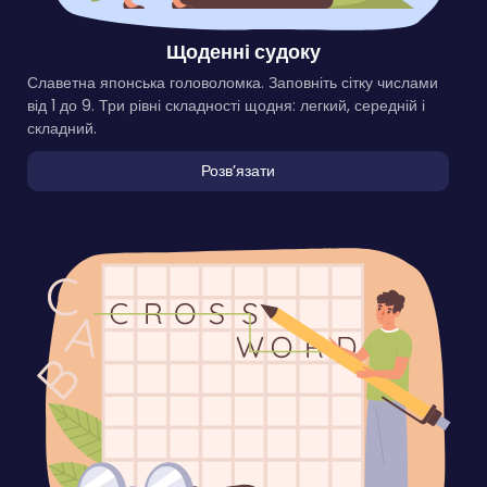
Щоденні судоку
Славетна японська головоломка. Заповніть сітку числами
від 1 до 9. Три рівні складності щодня: легкий, середній і
складний.
Розвʼязати