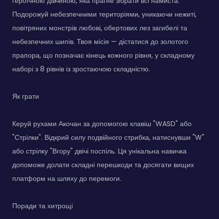
героїчною дівчиною, яка прагне зібрати всі намиста.
Подорожуй небезпечними територіями, уникаючи нежиті,
повітряних монстрів любові, обертових лез загибелі та
небезпечних шипів. Твоя місія — дістатися до золотого
прапора, що позначає кінець кожного рівня, у складному
наборі з 8 рівнів із зростаючою складністю.
Як грати
Керуй рухами Акочан за допомогою клавіш "WASD" або
"Стрілки". Відкрий силу подвійного стрибка, натиснувши "W"
або стрілку "Вгору" двічі поспіль. Ця унікальна навичка
допоможе долати складні перешкоди та досягати вищих
платформ на шляху до перемоги.
Поради та хитрощі