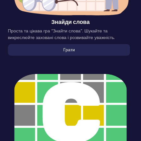
Знайди слова
Проста та цікава гра “Знайти слова”. Шукайте та
викреслюйте заховані слова і розвивайте уважність.
Грати