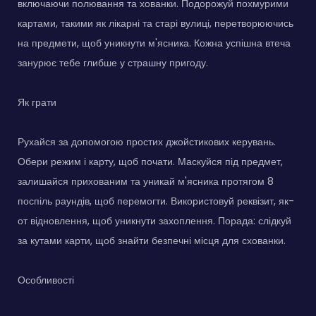
включаючи полювання та хованки. Подорожуй похмурими
картами, такими як лікарні та старі вулиці, перетворюючись
на предмети, щоб уникнути м'ясника. Кожна успішна втеча
занурює тебе глибше у страшну пригоду.
Як грати
Рухайся за допомогою простих джойстикових керувань.
Обери режим і карту, щоб почати. Маскуйся під предмет,
залишайся прихованим та уникай м'ясника протягом 8
поспіль раундів, щоб перемогти. Використовуй реквізит, як-
от відновлення, щоб уникнути захоплення. Порада: слідкуй
за кутами карти, щоб знайти безпечні місця для схованки.
Особливості