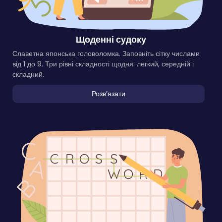
Щоденні судоку
Славетна японська головоломка. Заповніть сітку числами
від 1 до 9. Три рівні складності щодня: легкий, середній і
складний.
Розвʼязати