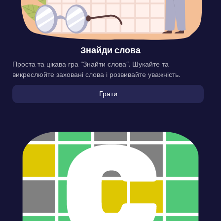
Знайди слова
Проста та цікава гра “Знайти слова”. Шукайте та
викреслюйте заховані слова і розвивайте уважність.
Грати