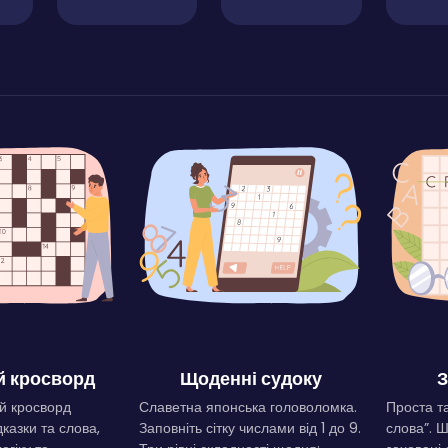
 кросворд
Щоденні судоку
З
й кросворд
Славетна японська головоломка.
Проста та
дказки та слова,
Заповніть сітку числами від 1 до 9.
слова”. 