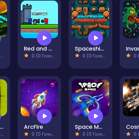
Red and Blue Castlewars
Spaceship Mega War
)
0 (0 Голосів)
0 (0 Голосів)
0 (0
ine of Defense 2
ArcFire
Space Mamo
)
0 (0 Голосів)
0 (0 Голосів)
0 (0