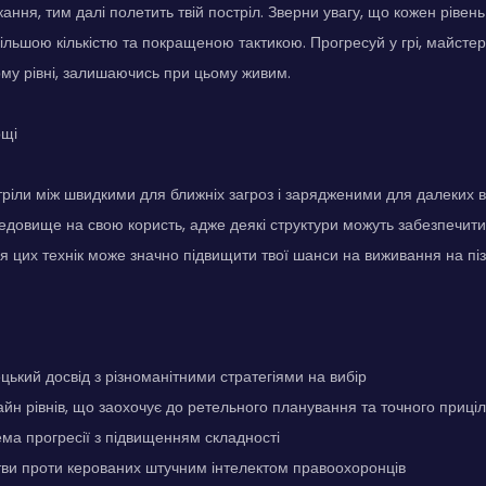
ання, тим далі полетить твій постріл. Зверни увагу, що кожен рівен
більшою кількістю та покращеною тактикою. Прогресуй у грі, майсте
ому рівні, залишаючись при цьому живим.
ощі
тріли між швидкими для ближніх загроз і зарядженими для далеких в
довище на свою користь, адже деякі структури можуть забезпечити
я цих технік може значно підвищити твої шанси на виживання на піз
ецький досвід з різноманітними стратегіями на вибір
йн рівнів, що заохочує до ретельного планування та точного приц
ма прогресії з підвищенням складності
тви проти керованих штучним інтелектом правоохоронців