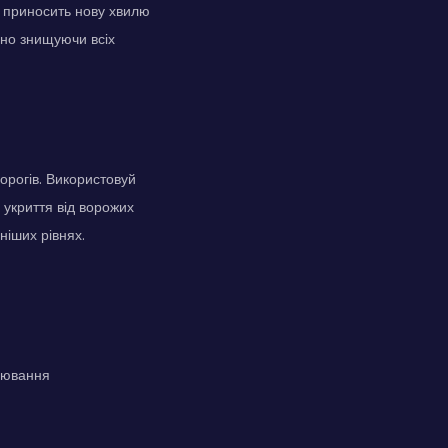
ь приносить нову хвилю
рно знищуючи всіх
орогів. Використовуй
 укриття від ворожих
ніших рівнях.
ілювання