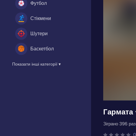
Футбол
Стікмени
Шутери
Баскетбол
Показати інші категорії ▾
Гармата
Зіграно 396 разі
0