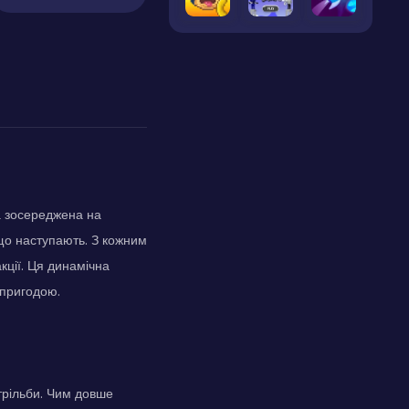
а зосереджена на
що наступають. З кожним
кції. Ця динамічна
 пригодою.
трільби. Чим довше