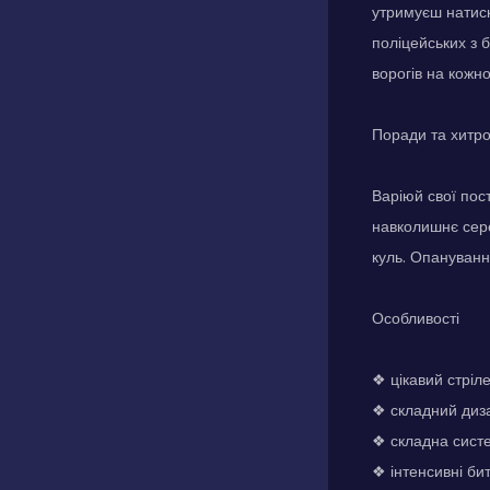
утримуєш натиск
поліцейських з 
ворогів на кожн
Поради та хитр
Варіюй свої пос
навколишнє сере
куль. Опануванн
Особливості
❖ цікавий стріл
❖ складний диза
❖ складна систе
❖ інтенсивні би