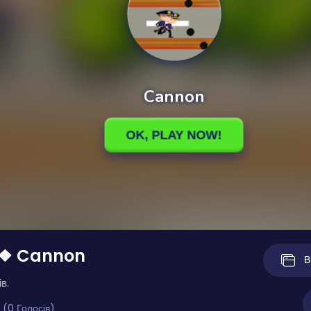
 ❖ Cannon
В
в.
 (0 Голосів)