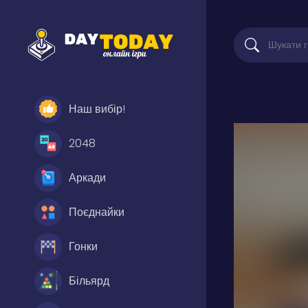
Наш вибір!
2048
Аркади
Поєднайки
Гонки
Більярд