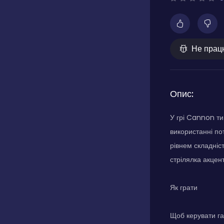
Не прац
Опис:
У грі Cannon ти
використанні по
рівнем складніс
стрілялка акцен
Як грати
Щоб керувати га