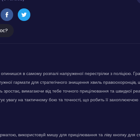
ює?
 опинишся в самому розпалі напруженої перестрілки з поліцією. Гр
тужної гармати для стратегічного знищення хвиль правоохоронців, 
ть зростає, вимагаючи від тебе точного прицілювання та швидкої реа
тує увагу на тактичному бою та точності, що робить її захоплюючою
рматою, використовуй мишу для прицілювання та ліву кнопку для с