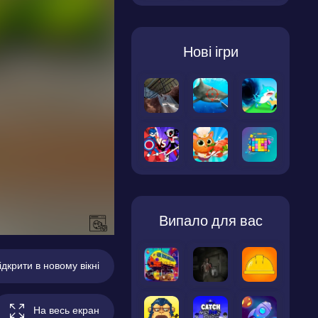
Нові ігри
Випало для вас
ідкрити в новому вікні
На весь екран