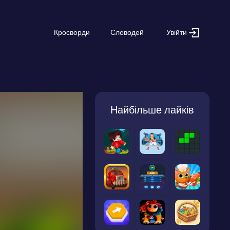
Увійти
Кросворди
Словодей
Найбільше лайків