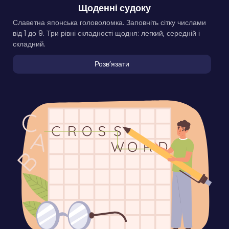
Щоденні судоку
Славетна японська головоломка. Заповніть сітку числами
від 1 до 9. Три рівні складності щодня: легкий, середній і
складний.
Розвʼязати