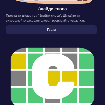
Знайди слова
Проста та цікава гра “Знайти слова”. Шукайте та
викреслюйте заховані слова і розвивайте уважність.
Грати