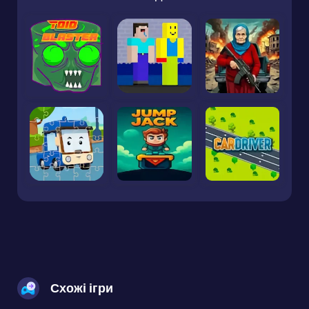
Схожі ігри