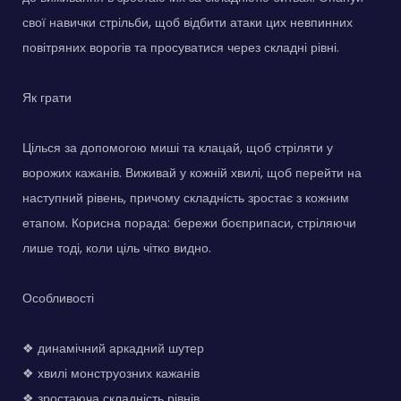
свої навички стрільби, щоб відбити атаки цих невпинних
повітряних ворогів та просуватися через складні рівні.
Як грати
Цілься за допомогою миші та клацай, щоб стріляти у
ворожих кажанів. Виживай у кожній хвилі, щоб перейти на
наступний рівень, причому складність зростає з кожним
етапом. Корисна порада: бережи боєприпаси, стріляючи
лише тоді, коли ціль чітко видно.
Особливості
❖ динамічний аркадний шутер
❖ хвилі монструозних кажанів
❖ зростаюча складність рівнів