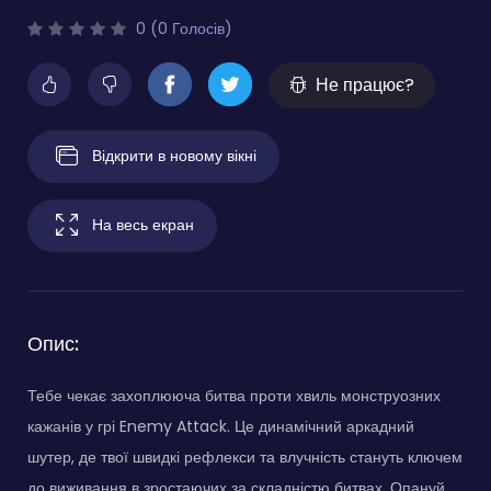
0 (0 Голосів)
Не працює?
Відкрити в новому вікні
На весь екран
Опис:
Тебе чекає захоплююча битва проти хвиль монструозних
кажанів у грі Enemy Attack. Це динамічний аркадний
шутер, де твої швидкі рефлекси та влучність стануть ключем
до виживання в зростаючих за складністю битвах. Опануй