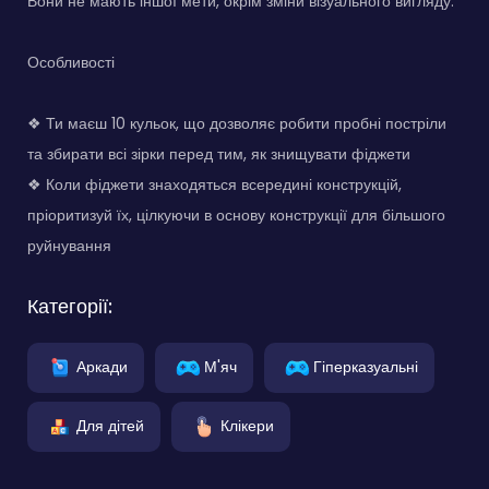
Вони не мають іншої мети, окрім зміни візуального вигляду.
Особливості
❖ Ти маєш 10 кульок, що дозволяє робити пробні постріли
та збирати всі зірки перед тим, як знищувати фіджети
❖ Коли фіджети знаходяться всередині конструкцій,
пріоритизуй їх, цілкуючи в основу конструкції для більшого
руйнування
Категорії:
Аркади
М'яч
Гіперказуальні
Для дітей
Клікери