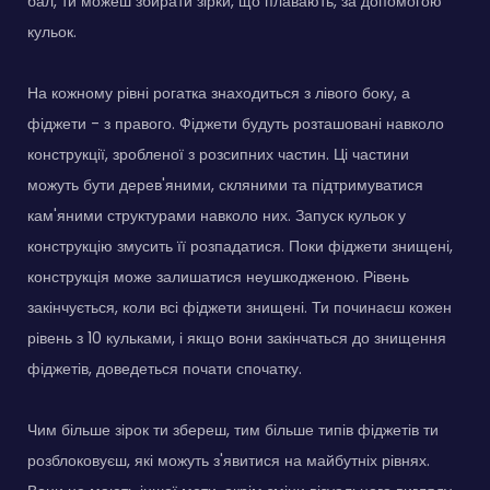
бал, ти можеш збирати зірки, що плавають, за допомогою
кульок.
На кожному рівні рогатка знаходиться з лівого боку, а
фіджети - з правого. Фіджети будуть розташовані навколо
конструкції, зробленої з розсипних частин. Ці частини
можуть бути дерев'яними, скляними та підтримуватися
кам'яними структурами навколо них. Запуск кульок у
конструкцію змусить її розпадатися. Поки фіджети знищені,
конструкція може залишатися неушкодженою. Рівень
закінчується, коли всі фіджети знищені. Ти починаєш кожен
рівень з 10 кульками, і якщо вони закінчаться до знищення
фіджетів, доведеться почати спочатку.
Чим більше зірок ти збереш, тим більше типів фіджетів ти
розблоковуєш, які можуть з'явитися на майбутніх рівнях.