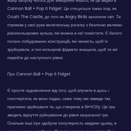
жанр запуску чогось для знищення іншого, як це видно в
Cannon Ball + Pop It Fidget. Це стосується таких ігор, як
Crush The Castle, до того як Angry Birds захопили світ. Ти
отримав у свої руки велетенську рогатку з безліччю великих
різнокольорових кульок, які можна в неї помістити. Є багато
погано побудованих конструкцій, які чекають, щоб їх
зруйнували, а їхні кольорові фіджети знищили, щоб ти міг
перейти до наступного рівня.
Про Cannon Ball + Pop It Fidget
Є просте задоволення від того, щоб влучити в щось і
спостерігати, як воно падає, саме тому ми завжди так
прагнемо зруйнувати те, що створили в SimCity. Ця гра
зводить відчуття руйнування до рівня казуальної гри.
Оскільки інші ігри здобули популярність завдяки цьому, в