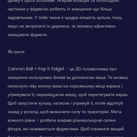
цьому є щось особливе. Яскраві кольори та склоподібні
частинки у фіджетах роблять їх знищення ще більш
задовільним. У тебе також є щедра кількість кульок, тому,
якщо не витрачати їх даремно, ти зможеш ефективно
знищувати фіджети.
Як грати
Cannon Ball + Pop It Fidget - це 2D головоломка про
знищення кольорових блоків за допомогою миші. Ти можеш
натиснути ліву кнопку миші на порожньому місці екрана і
утримувати її, переміщуючи мишу, щоб перетягувати екран.
Щоб запустити кульку, натисни і утримуй її, потім відтягуй
назад у рогатці, щоб визначити силу та траєкторію. Мета
кожного рівня - розбити яскраві різнокольорові скляні
фігури, які називаються фіджетами. Щоб отримати вищий