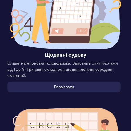
Щоденні судоку
Славетна японська головоломка. Заповніть сітку числами
від 1 до 9. Три рівні складності щодня: легкий, середній і
складний.
Розвʼязати