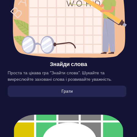
Знайди слова
Проста та цікава гра “Знайти слова”. Шукайте та
викреслюйте заховані слова і розвивайте уважність.
Грати