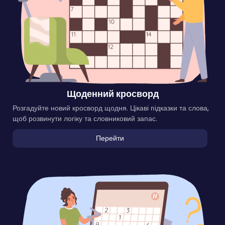
Щоденний кросворд
Розгадуйте новий кросворд щодня. Цікаві підказки та слова,
щоб розвинути логіку та словниковий запас.
Перейти