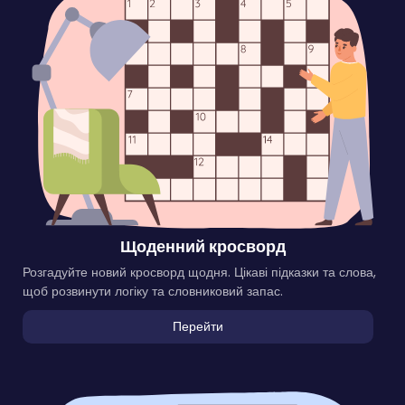
Щоденний кросворд
Розгадуйте новий кросворд щодня. Цікаві підказки та слова,
щоб розвинути логіку та словниковий запас.
Перейти