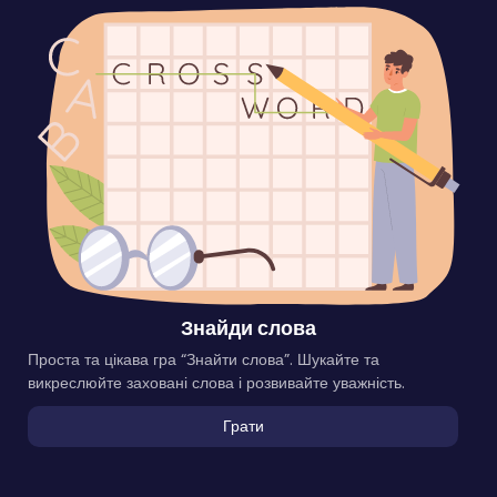
Знайди слова
Проста та цікава гра “Знайти слова”. Шукайте та
викреслюйте заховані слова і розвивайте уважність.
Грати