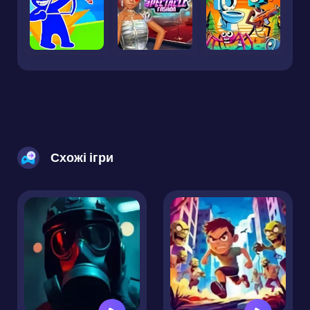
Схожі ігри