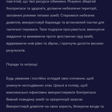
пам'ятай, що твої ресурси обмежені. Розумно зберігай
боєприпаси та здоров'я, долаючи небезпечні території,
заповнені різними типами зомбі. Стережися небезпек
довкілля, використовуй барикади та встановлюй пастки для
тактичної переваги. Твоя подорож просувається, виконуючи
завдання та виживаючи проти зростаючих орд зомбі,
відкриваючи нові рівні та зброю, і прагнучи досягти високих
результатів.
Поради та хитрощі
Будь уважним і постійно оглядай своє оточення, щоб
уникнути несподіваних атак. Цілься в голову, щоб
максимально ефективно використовувати боєприпаси.
Вивчай поведінку зомбі та пріоритезуй загрози.
Використовуй довкілля на свою користь, блокуючи входи та