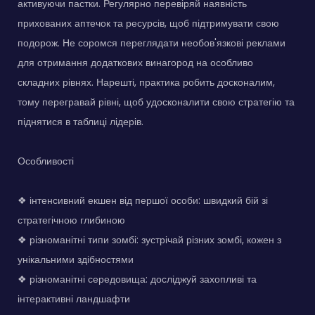
активуючи пастки. Регулярно перевіряй наявність
прихованих аптечок та ресурсів, щоб підтримувати свою
подорож. Не соромся переглядати необов'язкові реклами
для отримання додаткових винагород на особливо
складних рівнях. Нарешті, практика робить досконалим,
тому перегравай рівні, щоб удосконалити свою стратегію та
піднятися в таблиці лідерів.
Особливості
❖ інтенсивний екшен від першої особи: швидкий бій зі
стратегічною глибиною
❖ різноманітні типи зомбі: зустрічай різних зомбі, кожен з
унікальними здібностями
❖ різноманітні середовища: досліджуй захопливі та
інтерактивні ландшафти