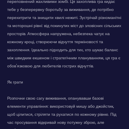
переповнений жахливими зомбі. Ця захоплива гра кидає
тебе у безперервну боротьбу за виживання, де потрібно
перехитрити та знищити хвилі нежиті. Зустрічай різноманітні
та моторошні рівні: від покинутих міст до зловісних сільських
просторів. Атмосфера напружена, небезпека чатує на
кожному кроці, створюючи відчуття терміновості та
захоплення. Ідеально підходить для тих, хто шукає баланс
між швидким екшеном і стратегічним плануванням, ця гра є
обов'язковою для любителів гострих відчуттів.
Як грати
Розпочни свою сагу виживання, опанувавши базові
елементи управління: використовуй мишу або джойстик,
щоб цілитися, стріляти та рухатися по кожному рівню. Під
час просування відкривай нову потужну зброю, але