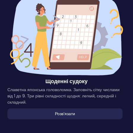
Щоденні судоку
Славетна японська головоломка. Заповніть сітку числами
від 1 до 9. Три рівні складності щодня: легкий, середній і
складний.
Розвʼязати