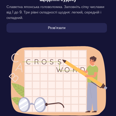
Славетна японська головоломка. Заповніть сітку числами
від 1 до 9. Три рівні складності щодня: легкий, середній і
складний.
Розвʼязати