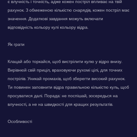
є влучність і точність, адже кожен постріл впливає на твій
рахунок. З обмеженою кількістю снарядів, кожен постріл має
значення. Додаткові завдання можуть включати
відповідність кольору кулі кольору відра.
Як грати
Клацай або торкайся, щоб вистрілити кулю у відро внизу.
Вирівнюй свій приціл, враховуючи рухомі цілі, для точних
пострілів. Уникай промахів, щоб зберегти високий рахунок.
Ти повинен заповнити відра правильною кількістю куль, щоб
просуватися далі. Порада: не поспішай, зосередься на
влучності, а не на швидкості для кращих результатів.
Особливості