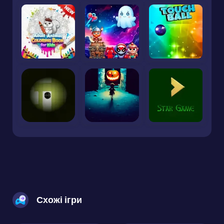
Схожі ігри