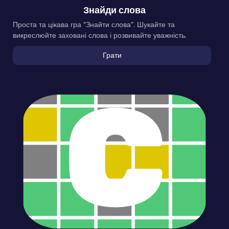
Знайди слова
Проста та цікава гра “Знайти слова”. Шукайте та
викреслюйте заховані слова і розвивайте уважність.
Грати