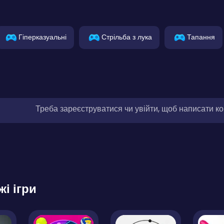
Гіперказуальні
Стрільба з лука
Тапання
Треба зареєструватися чи увійти, щоб написати к
жі ігри