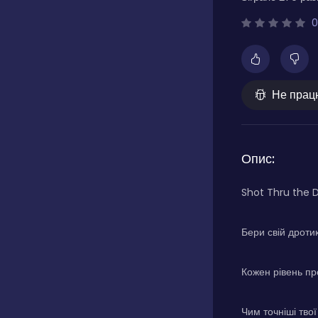
0
Не прац
Опис:
Shot Thru the Da
Бери свій дроти
Кожен рівень про
Чим точніші твої