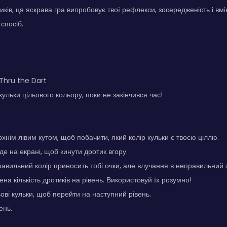
иків, ця яскрава гра випробовує твої рефлекси, зосередженість і вмі
спосіб.
 Thru the Dart
кульки цільового кольору, поки не закінчився час!
хнім лівим кутом, щоб побачити, який колір кульки є твоєю ціллю.
е на екрані, щоб кинути дротик вгору.
авильний колір приносить тобі очки, але влучання в неправильний 
а кількість дротиків на рівень. Використовуй їх розумно!
ьові кульки, щоб перейти на наступний рівень.
ень.