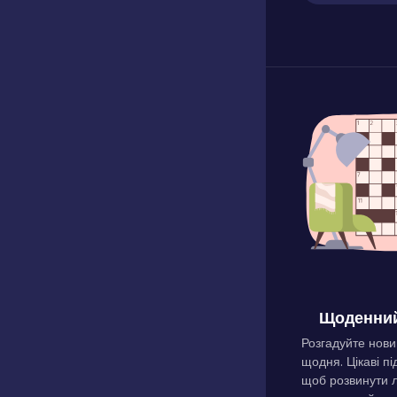
Щоденний
Розгадуйте нови
щодня. Цікаві пі
щоб розвинути л