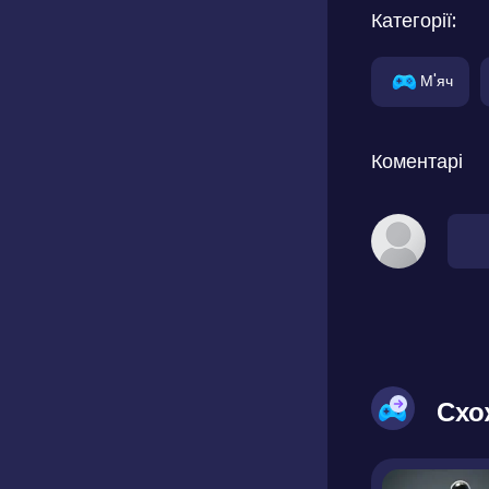
Категорії:
М'яч
Коментарі
Схо