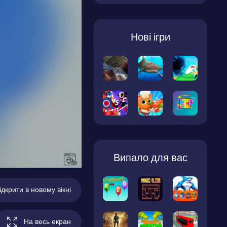
Нові ігри
Випало для вас
ідкрити в новому вікні
На весь екран