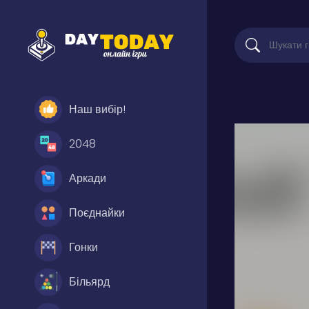
Наш вибір!
2048
Аркади
Поєднайки
Гонки
Більярд