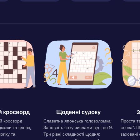
 кросворд
Щоденні судоку
З
й кросворд
Славетна японська головоломка.
Проста та
дказки та слова,
Заповніть сітку числами від 1 до 9.
слова”. 
огіку та
Три рівні складності щодня:
заховані 