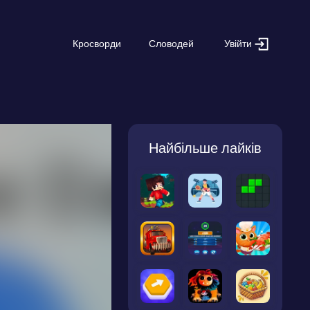
Увійти
Кросворди
Словодей
Найбільше лайків