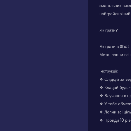
змагальних викл
найграйливіший 
Як грати?
Як грати в Shot
Мета: лопни всі 
Інструкції:
❖ Слідкуй за вер
❖ Клацай будь-д
❖ Влучання в пр
❖ У тебе обмежен
❖ Лопни всі ціл
❖ Пройди 10 рів