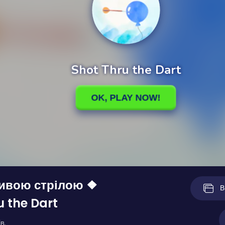
ивою стрілою ❖
В
u the Dart
в.