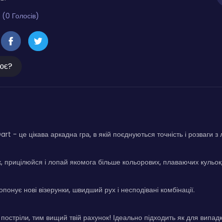
 (0 Голосів)
ює?
rt - це цікава аркадна гра, в якій поєднуються точність і розваги з
к, прицілюйся і лопай якомога більше кольорових, плаваючих кульок,
понує нові візерунки, швидший рух і несподівані комбінації.
 постріли, тим вищий твій рахунок! Ідеально підходить як для випадко