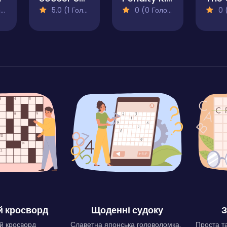
)
5.0 (1 Голосів)
0 (0 Голосів)
0 (0
 кросворд
Щоденні судоку
З
й кросворд
Славетна японська головоломка.
Проста та