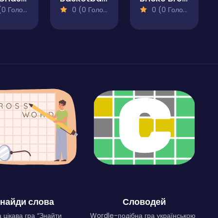
 Голосів)
0 (0 Голосів)
0 (0 Голосів)
найди слова
Словодей
 цікава гра “Знайти
Wordle-подібна гра українською