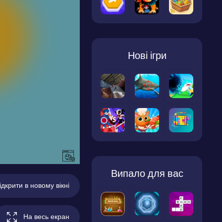
Нові ігри
Випало для вас
ідкрити в новому вікні
На весь екран