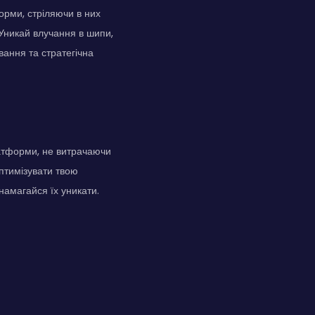
орми, стріляючи в них
 Уникай влучання в шипи,
вання та стратегічна
атформи, не витрачаючи
птимізувати твою
намагайся їх уникати.