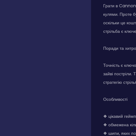
Грати в Cannon 
кулями. Проте б
оскільки це кош
стрільба є ключе
Поради та хитр
Точність є клю
зайві постріли.
стратегію стріл
Особливості
❖ цікавий гейм
❖ обмежена кільк
❖ шипи, яких по