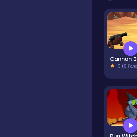
0 (0 Голосів
Run Witc