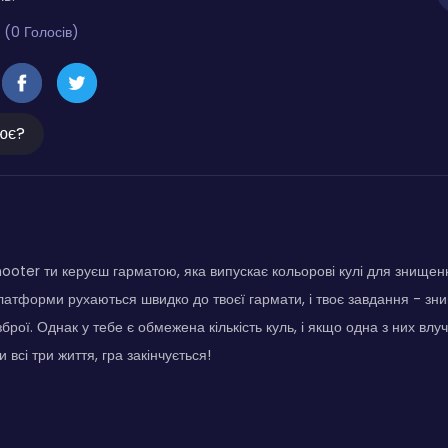
 (0 Голосів)
ює?
ooter ти керуєш гарматою, яка випускає кольорові кулі для знище
латформи рухаються швидко до твоєї гармати, і твоє завдання - зни
зброї. Однак у тебе є обмежена кількість куль, і якщо одна з них влу
 всі три життя, гра закінчується!