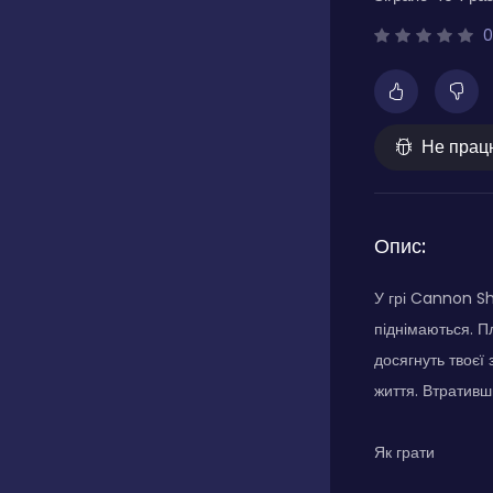
0
Не прац
Опис:
У грі Cannon Sh
піднімаються. П
досягнуть твоєї 
життя. Втративши
Як грати