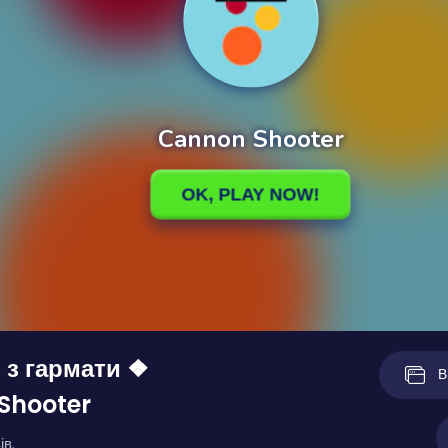
 з гармати ❖
В
Shooter
ів.