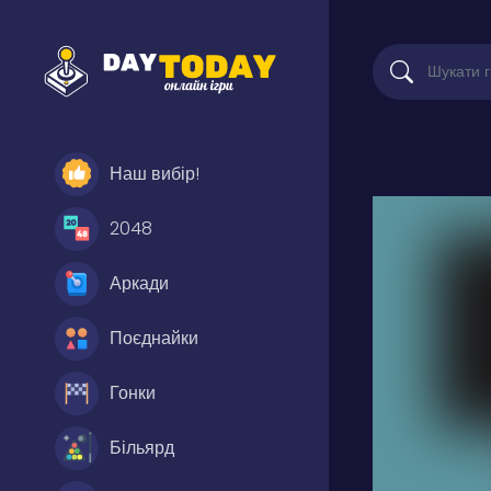
Наш вибір!
2048
Аркади
Поєднайки
Гонки
Більярд