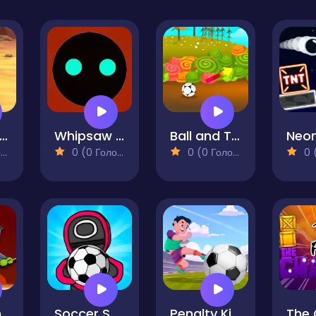
Cannon Ball
Whipsaw Roll
Ball and Target
Neon
)
0 (0 Голосів)
0 (0 Голосів)
0 (0
h
Soccer Squid Game
Penalty Kick Target