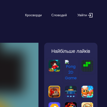
Увійти
Кросворди
Словодей
Найбільше лайків