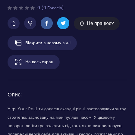
0 (0 Голосів)
Не працює?
Відкрити в новому вікні
На весь екран
Опис:
У грі Your Past ти долаєш складні рівні, застосовуючи хитру
стратегію, засновану на маніпуляції часом. У цікавому
повороті логіки гра залежить від того, як ти використовуєш
попередні версії себе для активації кнопок, розкиданих по