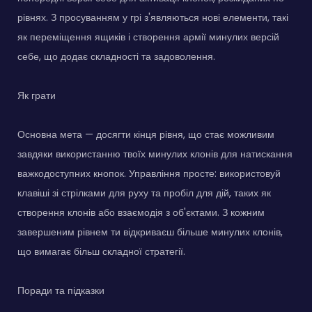
рівнях. З просуванням у грі з'являються нові елементи, такі
як переміщення ящиків і створення армії минулих версій
себе, що додає складності та задоволення.
Як грати
Основна мета — досягти кінця рівня, що стає можливим
завдяки використанню твоїх минулих клонів для натискання
важкодоступних кнопок. Управління просте: використовуй
клавіші зі стрілками для руху та пробіл для дій, таких як
створення клонів або взаємодія з об'єктами. З кожним
завершеним рівнем ти відкриваєш більше минулих клонів,
що вимагає більш складної стратегії.
Поради та підказки