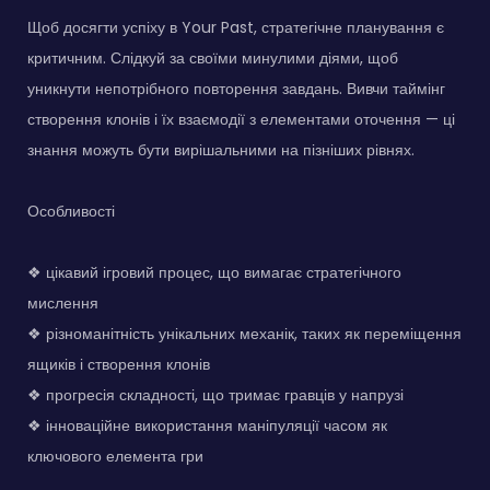
Щоб досягти успіху в Your Past, стратегічне планування є
критичним. Слідкуй за своїми минулими діями, щоб
уникнути непотрібного повторення завдань. Вивчи таймінг
створення клонів і їх взаємодії з елементами оточення — ці
знання можуть бути вирішальними на пізніших рівнях.
Особливості
❖ цікавий ігровий процес, що вимагає стратегічного
мислення
❖ різноманітність унікальних механік, таких як переміщення
ящиків і створення клонів
❖ прогресія складності, що тримає гравців у напрузі
❖ інноваційне використання маніпуляції часом як
ключового елемента гри