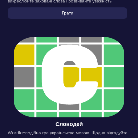
викреслюйте заховані слова і розвивайте уважність.
Грати
Словодей
Wordle-подібна гра українською мовою. Щодня відгадуйте