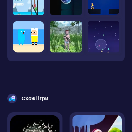
Схожі ігри