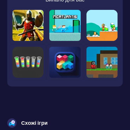
Схожі ігри