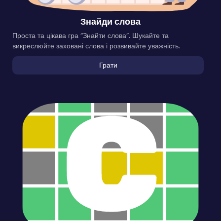
Знайди слова
Проста та цікава гра “Знайти слова”. Шукайте та
викреслюйте заховані слова і розвивайте уважність.
Грати