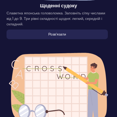
Щоденні судоку
Славетна японська головоломка. Заповніть сітку числами
від 1 до 9. Три рівні складності щодня: легкий, середній і
складний.
Розвʼязати