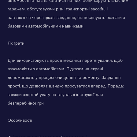
автомобілі та навіть кататися на них. Вони керують власним
гаражем, обслуговуючи різні транспортні засоби, і
навчаються через цікаві завдання, які поєднують розваги з
базовими автомобільними навичками.
Як грати
Діти використовують прості механіки перетягування, щоб
взаємодіяти з автомобілями. Підказки на екрані
допомагають у процесі очищення та ремонту. Завдання
прості, що дозволяє швидко просуватися вперед. Порада:
завжди звертай увагу на візуальні інструкції для
безперебійної гри.
Особливості