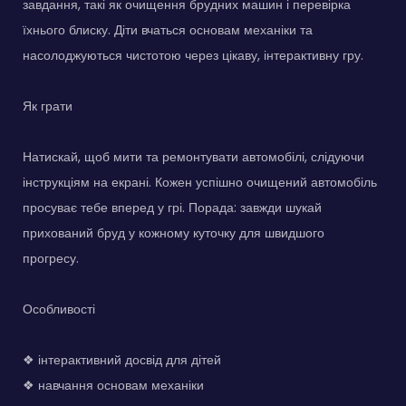
завдання, такі як очищення брудних машин і перевірка
їхнього блиску. Діти вчаться основам механіки та
насолоджуються чистотою через цікаву, інтерактивну гру.
Як грати
Натискай, щоб мити та ремонтувати автомобілі, слідуючи
інструкціям на екрані. Кожен успішно очищений автомобіль
просуває тебе вперед у грі. Порада: завжди шукай
прихований бруд у кожному куточку для швидшого
прогресу.
Особливості
❖ інтерактивний досвід для дітей
❖ навчання основам механіки