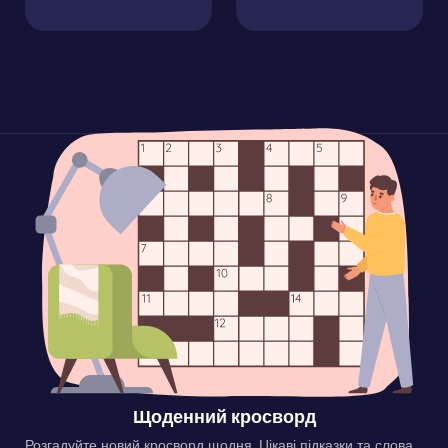
Щоденний кросворд
Розгадуйте новий кросворд щодня. Цікаві підказки та слова,