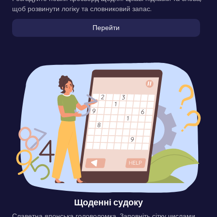
щоб розвинути логіку та словниковий запас.
Перейти
Щоденні судоку
Славетна японська головоломка. Заповніть сітку числами