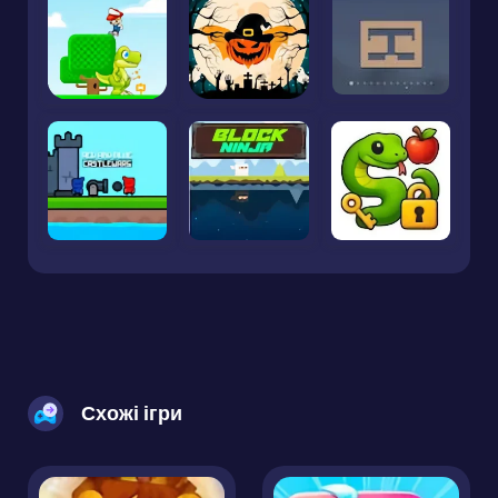
Схожі ігри