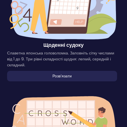
Щоденні судоку
Славетна японська головоломка. Заповніть сітку числами
від 1 до 9. Три рівні складності щодня: легкий, середній і
складний.
Розвʼязати