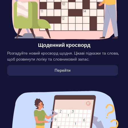
Щоденний кросворд
Розгадуйте новий кросворд щодня. Цікаві підказки та слова,
щоб розвинути логіку та словниковий запас.
Перейти