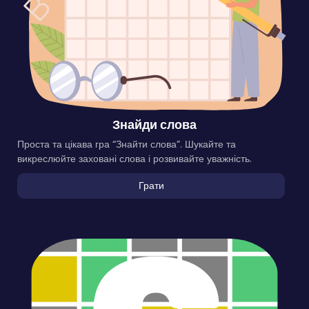
Знайди слова
Проста та цікава гра “Знайти слова”. Шукайте та
викреслюйте заховані слова і розвивайте уважність.
Грати