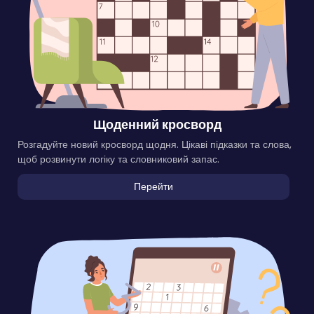
Щоденний кросворд
Розгадуйте новий кросворд щодня. Цікаві підказки та слова,
щоб розвинути логіку та словниковий запас.
Перейти