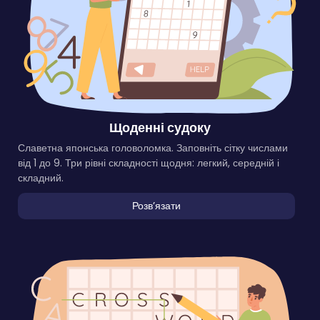
Щоденні судоку
Славетна японська головоломка. Заповніть сітку числами
від 1 до 9. Три рівні складності щодня: легкий, середній і
складний.
Розвʼязати