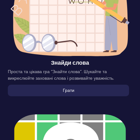
Знайди слова
Проста та цікава гра “Знайти слова”. Шукайте та
викреслюйте заховані слова і розвивайте уважність.
Грати