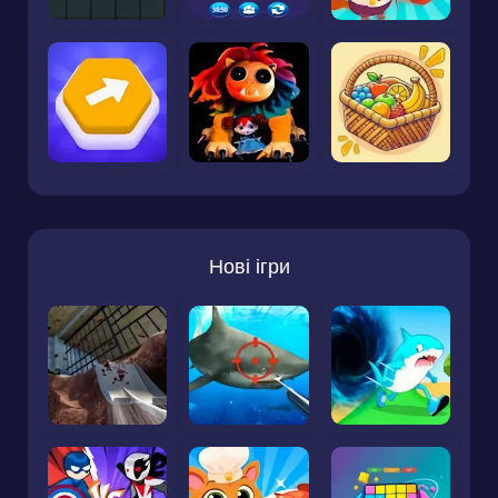
Нові ігри