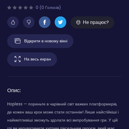
0 (0 Голосів)
Не працює?
Відкрити в новому вікні
На весь екран
Опис:
Hopless — пориньте в чарівний світ важких платформерів,
де кожен ваш крок може стати останнім! Лише найстійкіші і
найкмітливіші зможуть здолати всі випробування гри. У цій
грі ви керуватимете хитрим піксельним героєм, який має