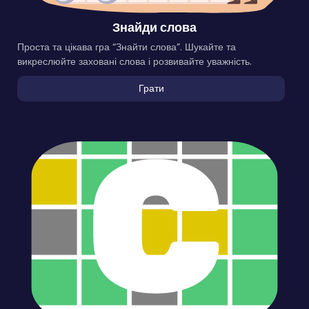
Знайди слова
Проста та цікава гра “Знайти слова”. Шукайте та
викреслюйте заховані слова і розвивайте уважність.
Грати