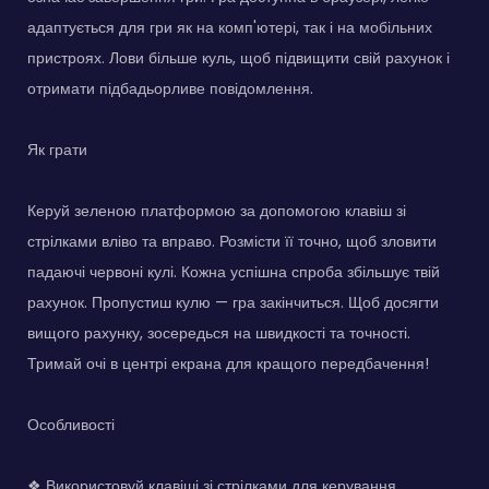
адаптується для гри як на комп'ютері, так і на мобільних
пристроях. Лови більше куль, щоб підвищити свій рахунок і
отримати підбадьорливе повідомлення.
Як грати
Керуй зеленою платформою за допомогою клавіш зі
стрілками вліво та вправо. Розмісти її точно, щоб зловити
падаючі червоні кулі. Кожна успішна спроба збільшує твій
рахунок. Пропустиш кулю — гра закінчиться. Щоб досягти
вищого рахунку, зосередься на швидкості та точності.
Тримай очі в центрі екрана для кращого передбачення!
Особливості
❖ Використовуй клавіші зі стрілками для керування