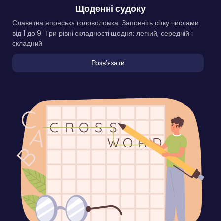
Щоденні судоку
Славетна японська головоломка. Заповніть сітку числами
від 1 до 9. Три рівні складності щодня: легкий, середній і
складний.
Розвʼязати