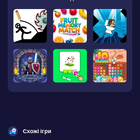
Схожі ігри