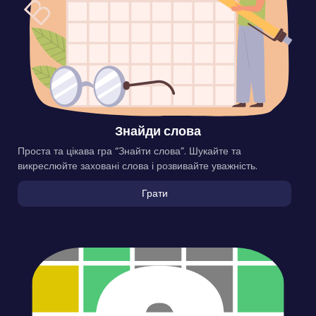
Знайди слова
Проста та цікава гра “Знайти слова”. Шукайте та
викреслюйте заховані слова і розвивайте уважність.
Грати