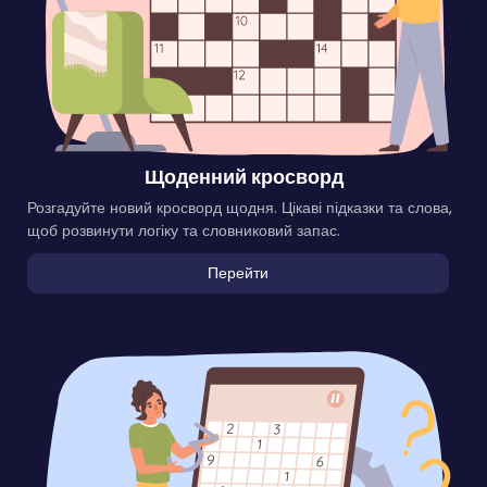
Щоденний кросворд
Розгадуйте новий кросворд щодня. Цікаві підказки та слова,
щоб розвинути логіку та словниковий запас.
Перейти