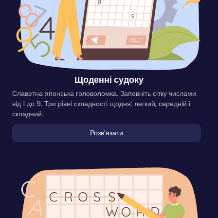
Щоденні судоку
Славетна японська головоломка. Заповніть сітку числами
від 1 до 9. Три рівні складності щодня: легкий, середній і
складний.
Розвʼязати