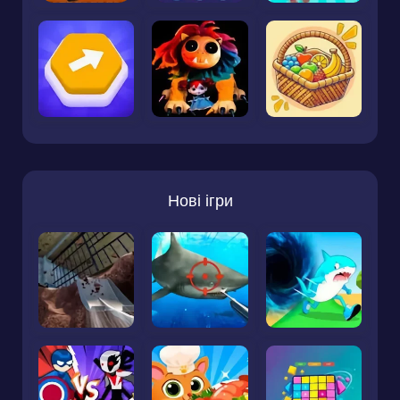
Нові ігри