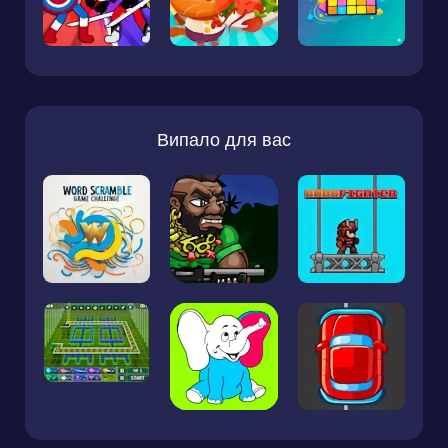
Випало для вас