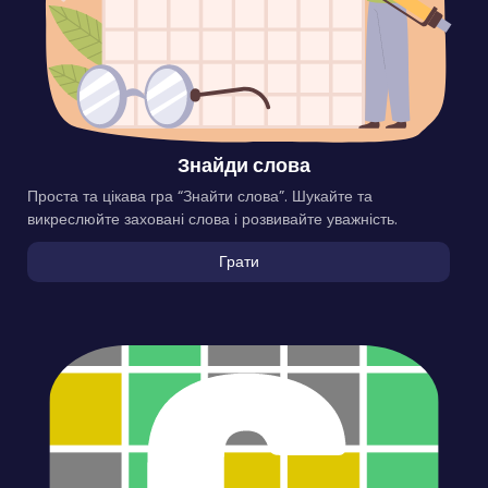
Знайди слова
Проста та цікава гра “Знайти слова”. Шукайте та
викреслюйте заховані слова і розвивайте уважність.
Грати