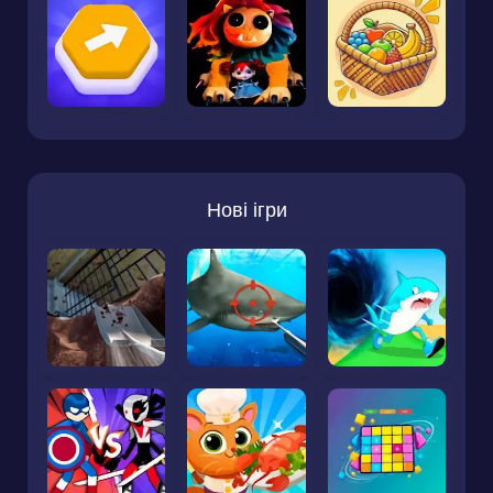
Нові ігри