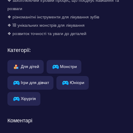
❖ захоплюючий ігровий процес, що поєднує навчання та
розваги
❖ різноманітні інструменти для лікування зубів
❖ 18 унікальних монстрів для лікування
❖ розвиток точності та уваги до деталей
Категорії:
Для дітей
Монстри
Ігри для дівчат
Юніори
Хірургія
Коментарі