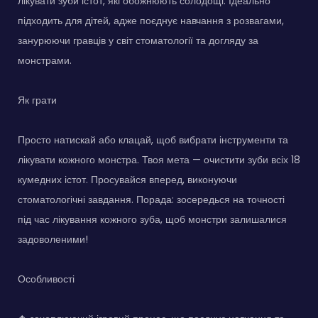
лікувати зуби істот, які обожнюють солодощі. Ідеально
підходить для дітей, адже поєднує навчання з розвагами,
занурюючи гравців у світ стоматології та догляду за
монстрами.
Як грати
Просто натискай або клацай, щоб вибрати інструменти та
лікувати кожного монстра. Твоя мета — очистити зуби всіх 18
кумедних істот. Просувайся вперед, виконуючи
стоматологічні завдання. Порада: зосередься на точності
під час лікування кожного зуба, щоб монстри залишалися
задоволеними!
Особливості