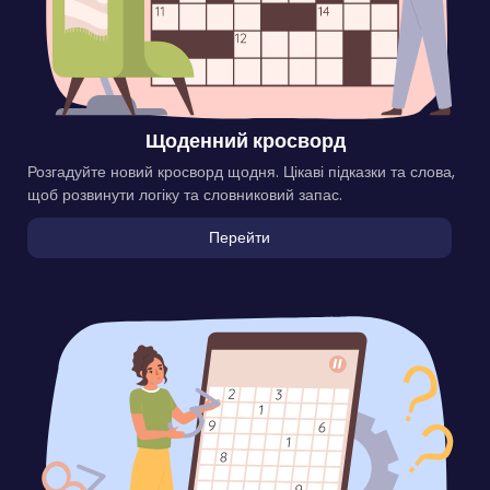
Щоденний кросворд
Розгадуйте новий кросворд щодня. Цікаві підказки та слова,
щоб розвинути логіку та словниковий запас.
Перейти