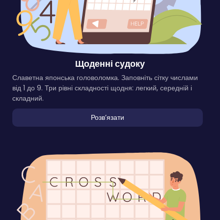
Щоденні судоку
Славетна японська головоломка. Заповніть сітку числами
від 1 до 9. Три рівні складності щодня: легкий, середній і
складний.
Розвʼязати