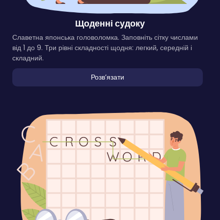
Щоденні судоку
Славетна японська головоломка. Заповніть сітку числами
від 1 до 9. Три рівні складності щодня: легкий, середній і
складний.
Розвʼязати