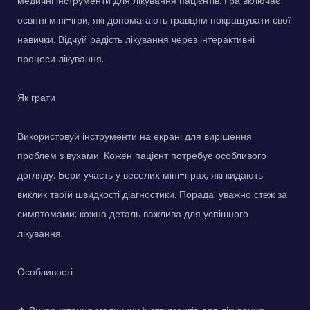
медичні інструменти для лікування пацієнтів. Гра включає
освітні міні-ігри, які допомагають гравцям покращувати свої
навички. Відчуй радість лікування через інтерактивні
процеси лікування.
Як грати
Використовуй інструменти на екрані для вирішення
проблем з вухами. Кожен пацієнт потребує особливого
догляду. Бери участь у веселих міні-іграх, які кидають
виклик твоїй швидкості діагностики. Порада: уважно стеж за
симптомами; кожна деталь важлива для успішного
лікування.
Особливості