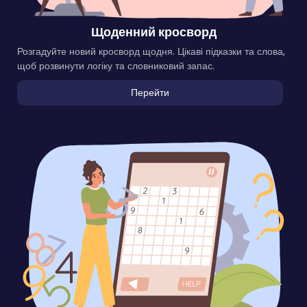
Щоденний кросворд
Розгадуйте новий кросворд щодня. Цікаві підказки та слова,
щоб розвинути логіку та словниковий запас.
Перейти