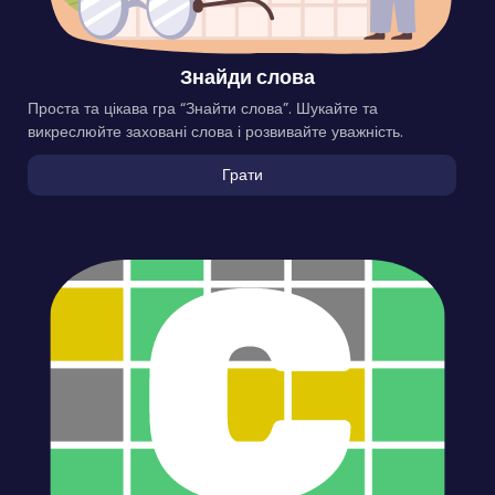
Знайди слова
Проста та цікава гра “Знайти слова”. Шукайте та
викреслюйте заховані слова і розвивайте уважність.
Грати