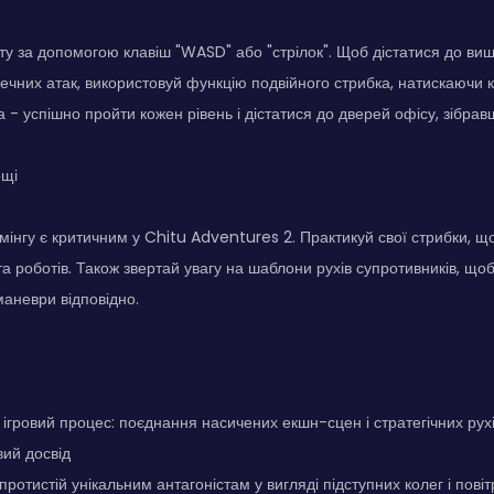
ту за допомогою клавіш "WASD" або "стрілок". Щоб дістатися до в
ечних атак, використовуй функцію подвійного стрибка, натискаючи к
та - успішно пройти кожен рівень і дістатися до дверей офісу, зібрав
ощі
інгу є критичним у Chitu Adventures 2. Практикуй свої стрибки, щ
та роботів. Також звертай увагу на шаблони рухів супротивників, щоб
маневри відповідно.
гровий процес: поєднання насичених екшн-сцен і стратегічних рух
вий досвід
 протистій унікальним антагоністам у вигляді підступних колег і пові