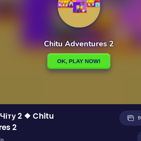
Чіту 2 ❖ Chitu
В
es 2
ів.