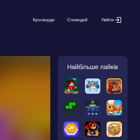
Увійти
Кросворди
Словодей
Найбільше лайків