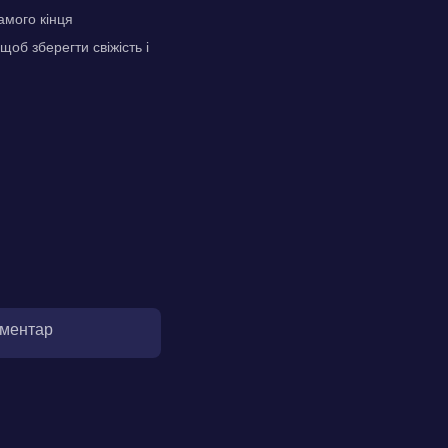
амого кінця
щоб зберегти свіжість і
оментар