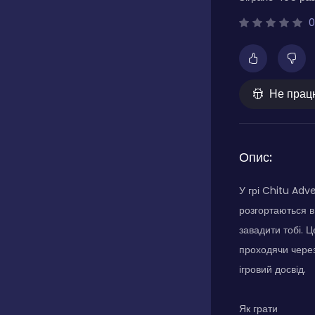
0
Не прац
Опис:
У грі Chitu Adv
розгортаються в
завадити тобі. 
проходячи через
ігровий досвід.
Як грати