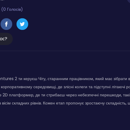
 (0 Голосів)
ює?
entures 2 ти керуєш Чіту, старанним працівником, який має зібрати 
 корпоративному середовищі, де злісні колеги та підступні літаючі 
Це 2D платформер, де ти стрибаєш через небезпечні перешкоди, такі 
 вісім складних рівнів. Кожен етап пропонує зростаючу складність,