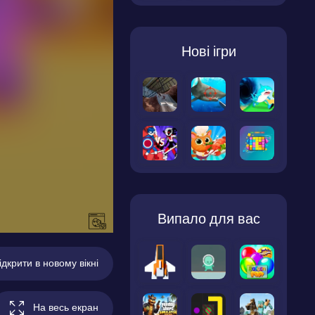
Нові ігри
Випало для вас
ідкрити в новому вікні
На весь екран