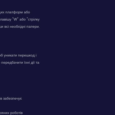
ищих платформ або
лавішу "W" або "стрілку
ши всі необхідні папери.
об уникати перешкод і
 передбачити їхні дії та
ів забезпечує
тряних роботів