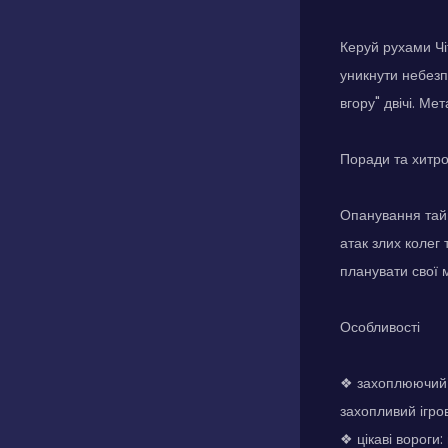
Керуй рухами Чі
уникнути небезп
вгору" двічі. Ме
Поради та хитр
Опанування тайм
атак злих колег 
планувати свої 
Особливості
❖ захоплюючий і
захопливий ігро
❖ цікаві вороги: