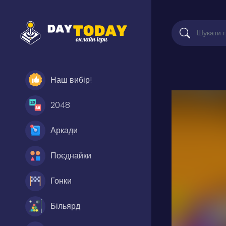
Наш вибір!
2048
Аркади
Поєднайки
Гонки
Більярд