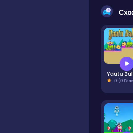
Схо
Yaatu Bal
0 (0 Голосів