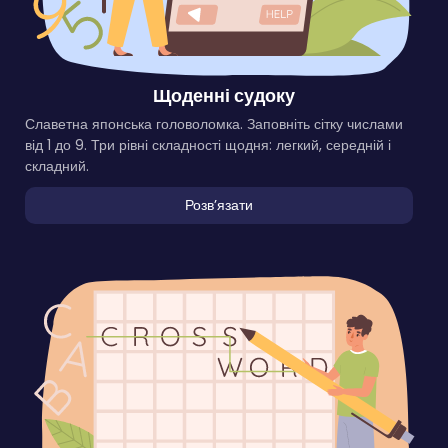
Щоденні судоку
Славетна японська головоломка. Заповніть сітку числами
від 1 до 9. Три рівні складності щодня: легкий, середній і
складний.
Розвʼязати