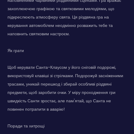
наповненими чарівними різдвяними сценами. Гра вражає
захоплюючою графікою та святковими мелодіями, що
підкреслюють атмосферу свята. Ця різдвяна гра на
керування автомобілем неодмінно розважить тебе та
наповнить святковим настроєм.
Як грати
Щоб керувати Санта-Клаусом у його сніговій подорожі,
використовуй клавіші зі стрілками. Подорожуй засніженими
трасами, уникай перешкод і збирай особливі різдвяні
предмети, щоб заробити очки. У міру проходження гри
швидкість Санти зростає, але пам'ятай, що Санта не
повинен потрапити в аварію!
Поради та хитрощі