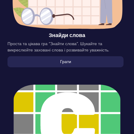
Знайди слова
Проста та цікава гра “Знайти слова”. Шукайте та
викреслюйте заховані слова і розвивайте уважність.
Грати