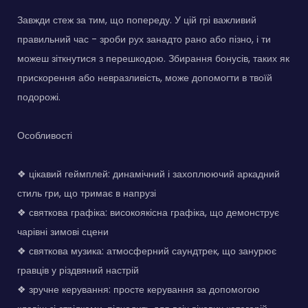
Завжди стеж за тим, що попереду. У цій грі важливий
правильний час - зроби рух занадто рано або пізно, і ти
можеш зіткнутися з перешкодою. Збирання бонусів, таких як
прискорення або невразливість, може допомогти в твоїй
подорожі.
Особливості
❖ цікавий геймплей: динамічний і захоплюючий аркадний
стиль гри, що тримає в напрузі
❖ святкова графіка: високоякісна графіка, що демонструє
чарівні зимові сцени
❖ святкова музика: атмосферний саундтрек, що занурює
гравців у різдвяний настрій
❖ зручне керування: просте керування за допомогою