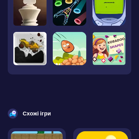
Схожі ігри