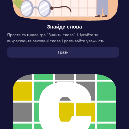
Знайди слова
Проста та цікава гра “Знайти слова”. Шукайте та
викреслюйте заховані слова і розвивайте уважність.
Грати