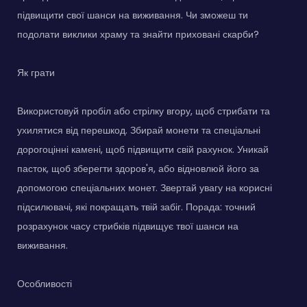
підвищити свої шанси на виживання. Чи зможеш ти
подолати виклики храму та знайти приховані скарби?
Як грати
Використовуй пробіл або стрілку вгору, щоб стрибати та
ухилятися від перешкод. Збирай монети та спеціальні
дорогоцінні камені, щоб підвищити свій рахунок. Уникай
пасток, щоб зберегти здоров'я, або відновлюй його за
допомогою спеціальних монет. Звертай увагу на корисні
підсилювачі, які покращать твій забіг. Порада: точний
розрахунок часу стрибків підвищує твої шанси на
виживання.
Особливості