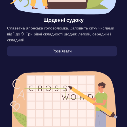
Щоденні судоку
Славетна японська головоломка. Заповніть сітку числами
від 1 до 9. Три рівні складності щодня: легкий, середній і
складний.
Розвʼязати