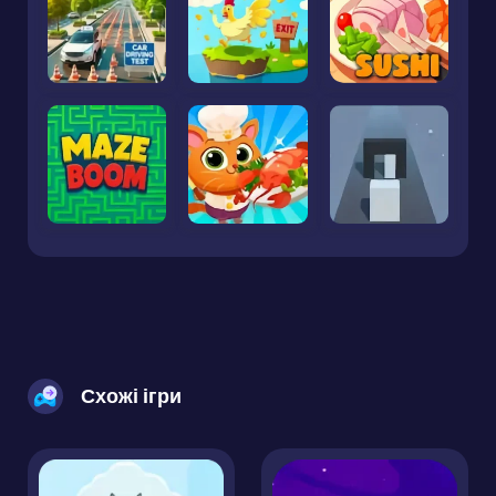
Схожі ігри