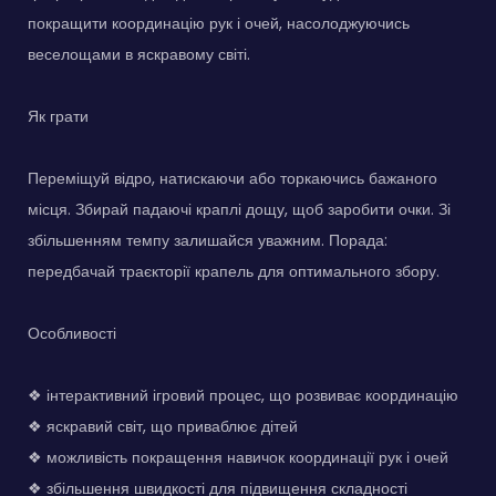
покращити координацію рук і очей, насолоджуючись
веселощами в яскравому світі.
Як грати
Переміщуй відро, натискаючи або торкаючись бажаного
місця. Збирай падаючі краплі дощу, щоб заробити очки. Зі
збільшенням темпу залишайся уважним. Порада:
передбачай траєкторії крапель для оптимального збору.
Особливості
❖ інтерактивний ігровий процес, що розвиває координацію
❖ яскравий світ, що приваблює дітей
❖ можливість покращення навичок координації рук і очей
❖ збільшення швидкості для підвищення складності