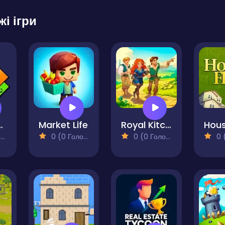
жі ігри
Deluxe - Open TTD
Market Life
Royal Kitchen
Hous
)
0 (0 Голосів)
0 (0 Голосів)
0 (0