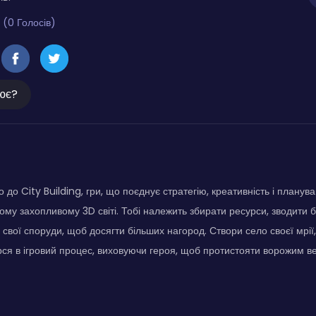
 (0 Голосів)
ює?
до City Building, гри, що поєднує стратегію, креативність і планув
ому захопливому 3D світі. Тобі належить збирати ресурси, зводити б
свої споруди, щоб досягти більших нагород. Створи село своєї мрії,
ся в ігровий процес, виховуючи героя, щоб протистояти ворожим в