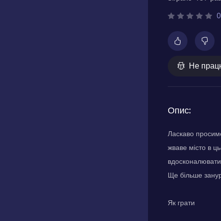
0
Не прац
Опис:
Ласкаво просимо 
жваве місто в ць
вдосконалювати 
Ще більше занур
Як грати