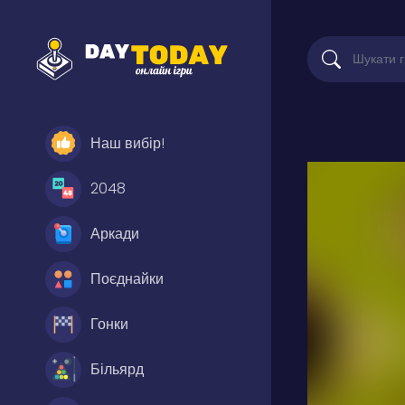
Наш вибір!
2048
Аркади
Поєднайки
Гонки
Більярд