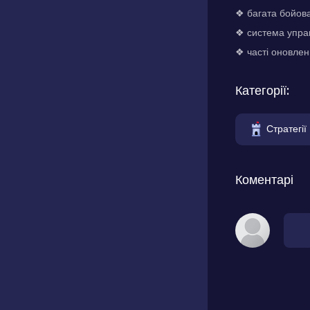
❖ багата бойова
❖ система управ
❖ часті оновлен
Категорії:
Стратегії
Коментарі