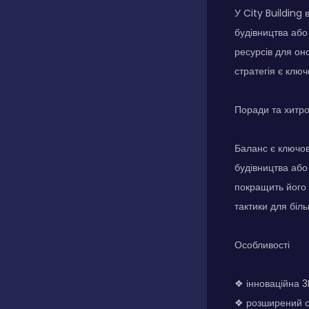
У City Building
будівництва або
ресурсів для он
стратегія є клю
Поради та хитр
Баланс є ключов
будівництва або
покращить його з
тактики для біл
Особливості
❖ інноваційна 3
❖ розширений св