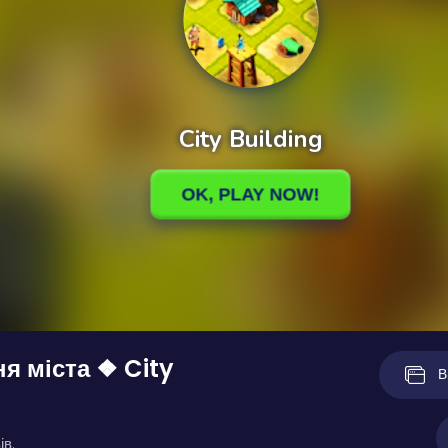
я міста ❖ City
В
ів.