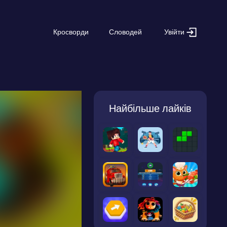
Увійти
Кросворди
Словодей
Найбільше лайків