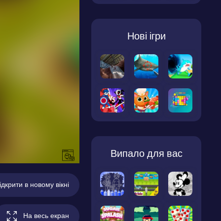
Нові ігри
Випало для вас
ідкрити в новому вікні
На весь екран