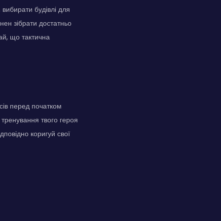
 вибирати будівлі для
инен зібрати достатньо
ай, що тактична
сів перед початком
е тренування твого героя
ідповідно коригуй свої