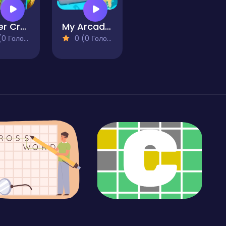
Tower Crush
My Arcade Center
 Голосів)
0 (0 Голосів)