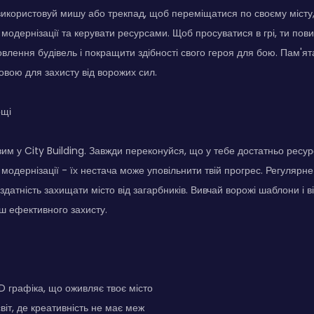
 використовуй мишу або трекпад, щоб переміщатися по своєму місту,
 модернізації та керувати ресурсами. Щоб просуватися в грі, ти пов
овлення будівель і покращити здібності свого героя для бою. Пам'ят
човою для захисту від ворожих сил.
ощі
им у City Building. Завжди переконуйся, що у тебе достатньо ресур
 модернізації - їх нестача може уповільнити твій прогрес. Регулярн
датність захищати місто від загарбників. Вивчай ворожі шаблони і в
ьш ефективного захисту.
D графіка, що оживляє твоє місто
іт, де креативність не має меж