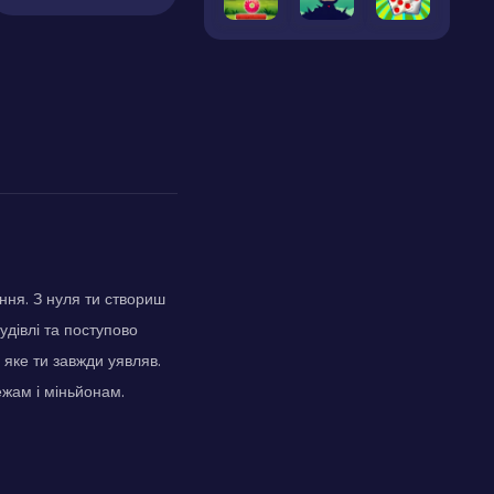
ання. З нуля ти створиш
удівлі та поступово
 яке ти завжди уявляв.
ежам і міньйонам.