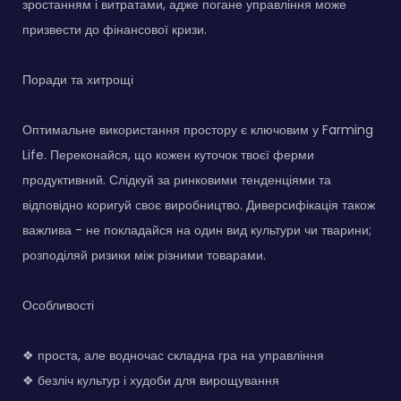
зростанням і витратами, адже погане управління може
призвести до фінансової кризи.
Поради та хитрощі
Оптимальне використання простору є ключовим у Farming
Life. Переконайся, що кожен куточок твоєї ферми
продуктивний. Слідкуй за ринковими тенденціями та
відповідно коригуй своє виробництво. Диверсифікація також
важлива - не покладайся на один вид культури чи тварини;
розподіляй ризики між різними товарами.
Особливості
❖ проста, але водночас складна гра на управління
❖ безліч культур і худоби для вирощування