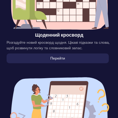
Щоденний кросворд
Розгадуйте новий кросворд щодня. Цікаві підказки та слова,
щоб розвинути логіку та словниковий запас.
Перейти