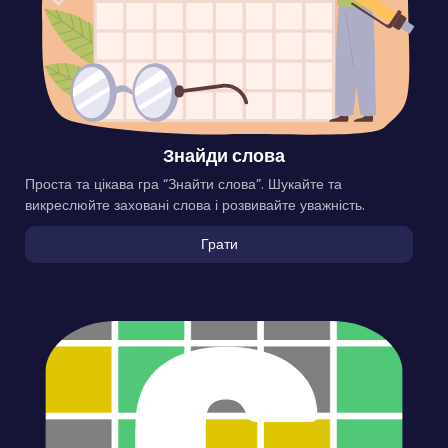
Знайди слова
Проста та цікава гра “Знайти слова”. Шукайте та
викреслюйте заховані слова і розвивайте уважність.
Грати