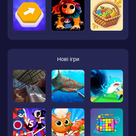
Нові ігри