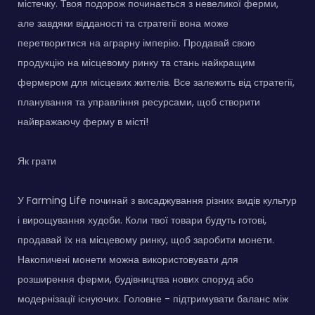
містечку. Твоя подорож починається з невеликої ферми,
але завдяки відданості та стратегії вона може
перетворитися на аграрну імперію. Продавай свою
продукцію на місцевому ринку та стань найкращим
фермером для місцевих жителів. Все залежить від стратегії,
планування та управління ресурсами, щоб створити
найвражаючу ферму в місті!
Як грати
У Farming Life починай з висаджування різних видів культур
і вирощування худоби. Коли твої товари будуть готові,
продавай їх на місцевому ринку, щоб заробити монети.
Накопичені монети можна використовувати для
розширення ферми, будівництва нових споруд або
модернізації існуючих. Головне - підтримувати баланс між