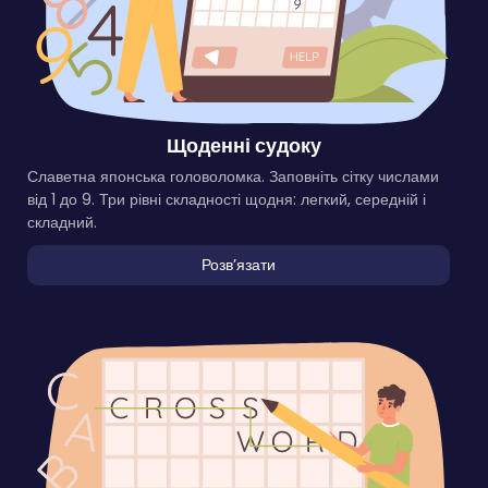
Щоденні судоку
Славетна японська головоломка. Заповніть сітку числами
від 1 до 9. Три рівні складності щодня: легкий, середній і
складний.
Розвʼязати