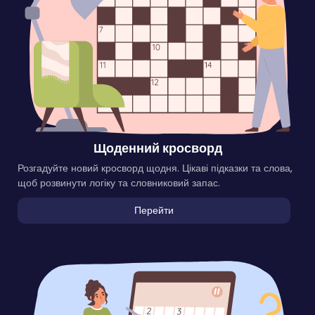
Щоденний кросворд
Розгадуйте новий кросворд щодня. Цікаві підказки та слова,
щоб розвинути логіку та словниковий запас.
Перейти