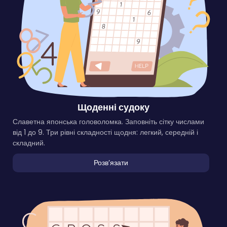
Щоденні судоку
Славетна японська головоломка. Заповніть сітку числами
від 1 до 9. Три рівні складності щодня: легкий, середній і
складний.
Розвʼязати