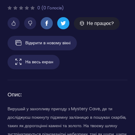
0 (0 Голосів)
Не працює?
Відкрити в новому вікні
На весь екран
Опис:
Вирушай у захопливу пригоду з Mystery Cave, де ти
досліджуєш покинуту підземну залізницю в пошуках скарбів,
таких як дорогоцінні камені та золото. На твоєму шляху
зустрічатимуться різноманітні небезпеки, такі як щури, шипи