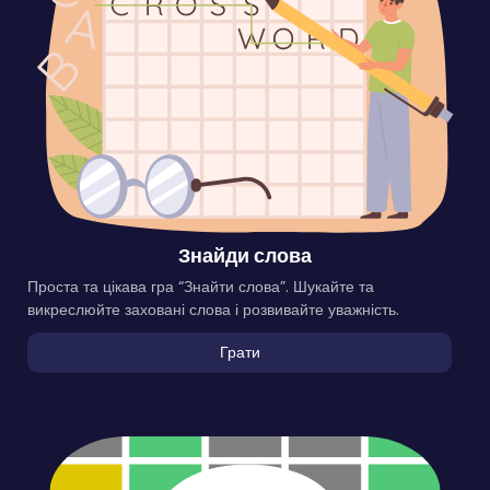
Знайди слова
Проста та цікава гра “Знайти слова”. Шукайте та
викреслюйте заховані слова і розвивайте уважність.
Грати