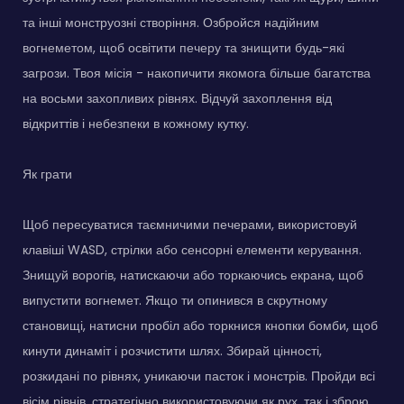
та інші монструозні створіння. Озбройся надійним
вогнеметом, щоб освітити печеру та знищити будь-які
загрози. Твоя місія - накопичити якомога більше багатства
на восьми захопливих рівнях. Відчуй захоплення від
відкриттів і небезпеки в кожному кутку.
Як грати
Щоб пересуватися таємничими печерами, використовуй
клавіші WASD, стрілки або сенсорні елементи керування.
Знищуй ворогів, натискаючи або торкаючись екрана, щоб
випустити вогнемет. Якщо ти опинився в скрутному
становищі, натисни пробіл або торкнися кнопки бомби, щоб
кинути динаміт і розчистити шлях. Збирай цінності,
розкидані по рівнях, уникаючи пасток і монстрів. Пройди всі
вісім рівнів, стратегічно використовуючи як рух, так і зброю.