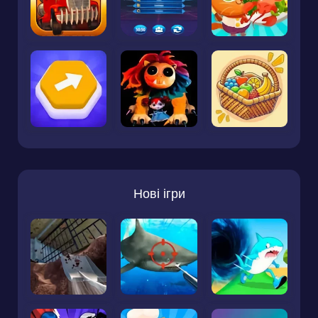
Нові ігри